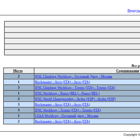
Вернуть
Все 
Место
Соревнования
2
IFSC Climbing Worldcup - Гостиный Двор - Москва
1
Rockmaster - Arco (ITA) - Arco (ITA)
3
IFSC Climbing Worldcup - Trento (ITA) - Trento (ITA)
1
IFSC Worldcup - Puurs (BEL) - Puurs (BEL)
2
IFSC World Championship - Aviles (ESP) - Aviles (ESP)
3
Rockmaster - Arco (ITA) - Arco (ITA)
3
IFSC Worldcup - Trento (ITA) - Trento (ITA)
1
UIAA Worldcup - Гостиный двор - Москва
2
Rockmaster - Arco (ITA) - Arco (ITA)
Copyright ©