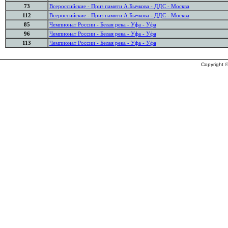
73
Всероссийские - Приз памяти А.Бычкова - ДДС - Москва
112
Всероссийские - Приз памяти А.Бычкова - ДДС - Москва
85
Чемпионат России - Белая река - Уфа - Уфа
96
Чемпионат России - Белая река - Уфа - Уфа
113
Чемпионат России - Белая река - Уфа - Уфа
Copyright ©