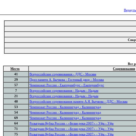
Вернуть
Спор
Все 
Место
Соревнования
41
Всероссийские соревнования - ДДС - Москва
29
Приз памяти А. Бычкова - Гостиный двор - Москва
57
Чемпионат России - Екатеринбург - Екатеринбург
7
Всероссийские соревнования - Надым - Надым
21
Всероссийские соревнования - Надым - Надым
40
Всероссийские соревнования памяти А.Я. Бычкова - ДДС - Москва
53
Чемпионат России - Калининград - Калининград
54
Чемпионат России - Калининград - Калининград
69
Чемпионат России - Калининград - Калининград
64
Розыгрыш Кубка России - «Белая река-2007» - Уфа - Уфа
71
Розыгрыш Кубка России - «Белая река-2007» - Уфа - Уфа
75
Розыгрыш Кубка России - «Белая река-2007» - Уфа - Уфа