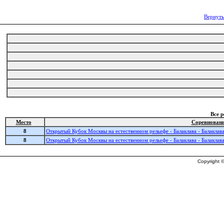
Вернуть
Все 
Место
Соревнован
8
Открытый Кубок Москвы на естественном рельефе - Балаклава - Балаклав
8
Открытый Кубок Москвы на естественном рельефе - Балаклава - Балаклав
Copyright ©