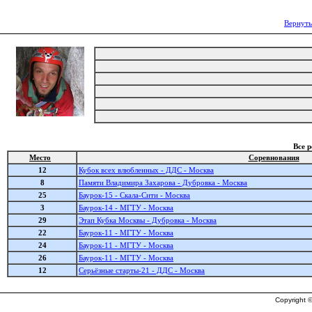
Вернуть
Все 
Место
Соревнования
12
Кубок всех влюбленных - ДДС - Москва
8
Памяти Владимира Захарова - Дубровка - Москва
25
Баурок-15 - Скала-Сити - Москва
3
Баурок-14 - МГТУ - Москва
29
Этап Кубка Москвы - Дубровка - Москва
22
Баурок-11 - МГТУ - Москва
24
Баурок-11 - МГТУ - Москва
26
Баурок-11 - МГТУ - Москва
12
Серьёзные старты-21 - ДДС - Москва
Copyright ©