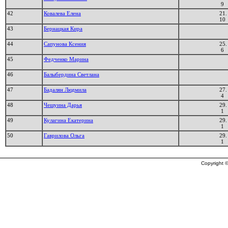
9
42
Ковалева Елена
21.
10
43
Бернацкая Кира
44
Сапунова Ксения
25.
6
45
Федченко Марина
46
Балыбердина Светлана
47
Бадалян Людмила
27.
4
48
Чешуина Дарья
29.
1
49
Кулагина Екатерина
29.
1
50
Гаврилова Ольга
29.
1
Copyright ©