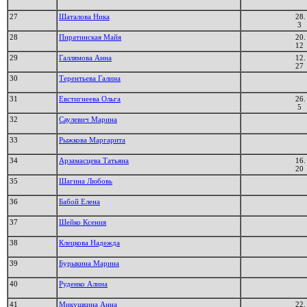
27
Шаталова Ника
28.
3
28
Пиратинская Майя
20.
12
29
Галлямова Анна
12.
27
30
Терентьева Галина
31
Евстигнеева Ольга
26.
5
32
Саулевич Марина
33
Рыжкова Маргарита
34
Арзамасцева Татьяна
16.
20
35
Шагина Любовь
36
Бабой Елена
37
Шейко Ксения
38
Клецкова Надежда
39
Бурыкина Марина
40
Руденко Алина
41
Микушкина Анна
22.