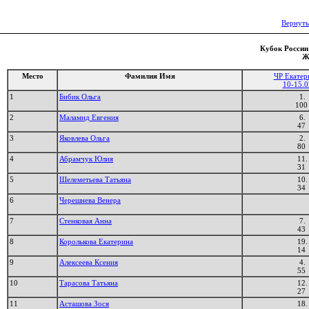
Вернуть
Кубок России 
Ж
Место
Фамилия Имя
ЧР Екатер
10-15.0
1
Бибик Ольга
1.
100
2
Маламид Евгения
6.
47
3
Яковлева Ольга
2.
80
4
Абрамчук Юлия
11.
31
5
Шелеметьева Татьяна
10.
34
6
Черешнева Венера
7
Стенковая Анна
7.
43
8
Королькова Екатерина
19.
14
9
Алексеева Ксения
4.
55
10
Тарасова Татьяна
12.
27
11
Асташова Зося
18.