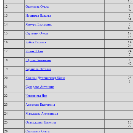
16
12
Ощепкова Ольга
9.
37
13
Новикова Наталья
5.
51
14
Яэмурд Екатерина
3.
65
15
Саулевич Олеся
17.
18
16
Руйга Татьяна
14.
24
17
Ячник Юлия
24.
7
18
Юрина Валентина
8.
40
19
Баранова Наталья
20
Калина (Дуплинская) Юлия
23.
8
21
Суворова Антонина
22
Черешнева Яна
23
Андреева Екатерина
24
Малышева Александра
25
Оганджанян Евгения
15.
22
26
Станкевич Ольга