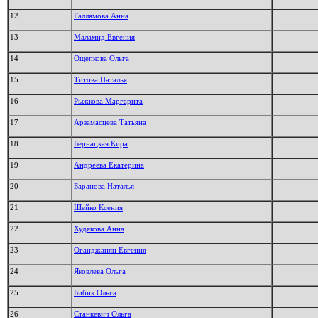
12
Галлямова Анна
13
Маламид Евгения
14
Ощепкова Ольга
15
Титова Наталья
16
Рыжкова Маргарита
17
Арзамасцева Татьяна
18
Бернацкая Кира
19
Андреева Екатерина
20
Баранова Наталья
21
Шейко Ксения
22
Худякова Анна
23
Оганджанян Евгения
24
Яковлева Ольга
25
Бибик Ольга
26
Станкевич Ольга