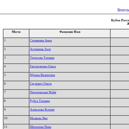
Вернуть
Кубок Росси
Ж
Место
Фамилия Имя
1
Стенковая Анна
2
Асташова Зося
3
Тарасова Татьяна
4
Евстигнеева Ольга
5
Юрина Валентина
6
Саулевич Олеся
7
Пиратинская Майя
8
Руйга Татьяна
9
Алексеева Ксения
10
Малкова Яна
11
Шаталова Ника