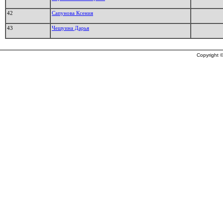
42
Сапунова Ксения
43
Чешуина Дарья
Copyright ©