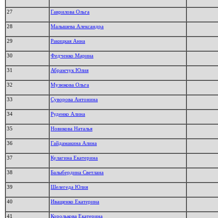
27
Гаврилова Ольга
28
Малышева Александра
29
Ракицкая Анна
30
Федченко Марина
31
Абрамчук Юлия
32
Музюкова Ольга
33
Суворова Антонина
34
Руденко Алина
35
Новикова Наталья
36
Гайдамакина Алина
37
Кулагина Екатерина
38
Балыбердина Светлана
39
Шелегеда Юлия
40
Иващенко Екатерина
41
Королькова Екатерина