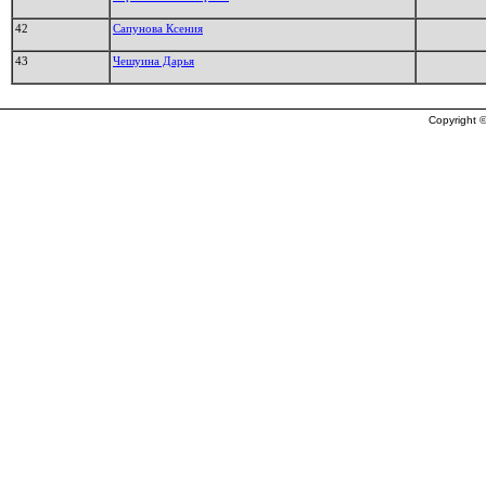
42
Сапунова Ксения
43
Чешуина Дарья
Copyright ©