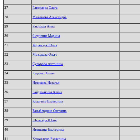
27
Гаврилова Ольга
28
Малышева Александра
29
Ракицкая Анна
30
Федченко Марина
31
Абрамчук Юлия
32
Музюкова Ольга
33
Суворова Антонина
34
Руденко Алина
35
Новикова Наталья
36
Гайдамакина Алина
37
Кулагина Екатерина
38
Балыбердина Светлана
39
Шелегеда Юлия
40
Иващенко Екатерина
41
Королькова Екатерина