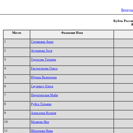
Вернуть
Кубок России
Ж
Место
Фамилия Имя
1
Стенковая Анна
2
Асташова Зося
3
Тарасова Татьяна
4
Евстигнеева Ольга
5
Юрина Валентина
6
Саулевич Олеся
7
Пиратинская Майя
8
Руйга Татьяна
9
Алексеева Ксения
10
Малкова Яна
11
Шаталова Ника