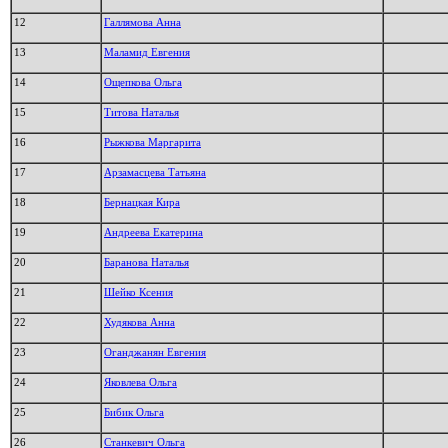
12
Галлямова Анна
13
Маламид Евгения
14
Ощепкова Ольга
15
Титова Наталья
16
Рыжкова Маргарита
17
Арзамасцева Татьяна
18
Бернацкая Кира
19
Андреева Екатерина
20
Баранова Наталья
21
Шейко Ксения
22
Худякова Анна
23
Оганджанян Евгения
24
Яковлева Ольга
25
Бибик Ольга
26
Станкевич Ольга