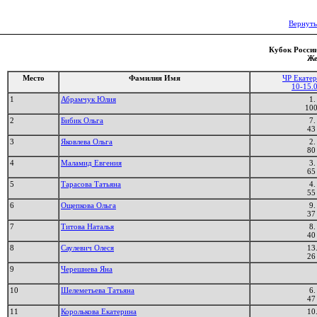
Вернуть
Кубок России
Же
Место
Фамилия Имя
ЧР Екате
10-15.
1
Абрамчук Юлия
1.
10
2
Бибик Ольга
7.
43
3
Яковлева Ольга
2.
80
4
Маламид Евгения
3.
65
5
Тарасова Татьяна
4.
55
6
Ощепкова Ольга
9.
37
7
Титова Наталья
8.
40
8
Саулевич Олеся
13
26
9
Черешнева Яна
10
Шелеметьева Татьяна
6.
47
11
Королькова Екатерина
10