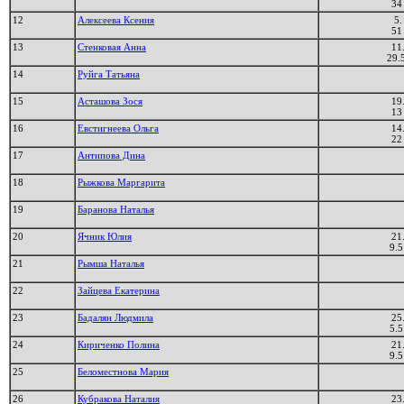
34
12
Алексеева Ксения
5.
51
13
Стенковая Анна
11
29.
14
Руйга Татьяна
15
Асташова Зося
19
13
16
Евстигнеева Ольга
14
22
17
Антипова Дина
18
Рыжкова Маргарита
19
Баранова Наталья
20
Ячник Юлия
21
9.5
21
Рымша Наталья
22
Зайцева Екатерина
23
Бадалян Людмила
25
5.5
24
Кириченко Полина
21
9.5
25
Беломестнова Мария
26
Кубракова Наталия
23