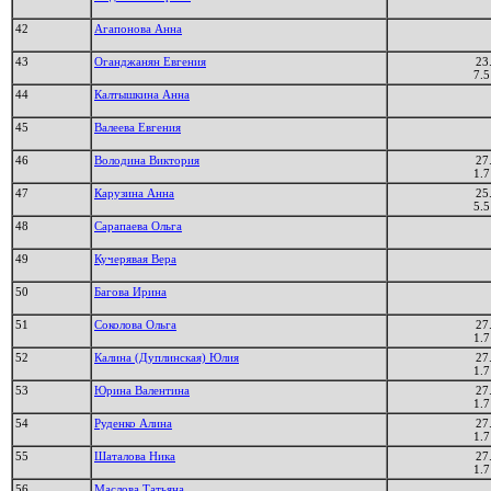
42
Агапонова Анна
43
Оганджанян Евгения
23
7.5
44
Калтышкина Анна
45
Валеева Евгения
46
Володина Виктория
27
1.7
47
Карузина Анна
25
5.5
48
Сарапаева Ольга
49
Кучерявая Вера
50
Багова Ирина
51
Соколова Ольга
27
1.7
52
Калина (Дуплинская) Юлия
27
1.7
53
Юрина Валентина
27
1.7
54
Руденко Алина
27
1.7
55
Шаталова Ника
27
1.7
56
Маслова Татьяна