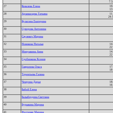
7.5
27
Ковалева Елена
19
13
28
Арзамасцева Татьяна
11
29.
29
Кулагина Екатерина
30
Суворова Антонина
31
Саулевич Марина
32
Новикова Наталья
14
22
33
Микушкина Анна
14
22
34
Сдобникова Ксения
35
Гаврилова Ольга
17
18
36
Терентьева Галина
37
Чешуина Дарья
18
16
38
Бабой Елена
39
Балыбердина Светлана
40
Бурыкина Марина
41
Федченко Марина