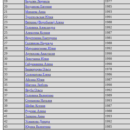
19
Бадалян Людмила
1977
20
Богданова Евгения
1985
21
Минаева Анна
1993
22
Троепольская Юлия
1991
23
Вяткина (Воробьева) Алена
1988
24
Головина Александра
1992
25
Алексеева Ксения
1987
26
Веретенина Екатерина
1981
27
Галлямова Надежда
1988
28
Мирошниченко Юлия
1992
29
Артюхова Анастасия
1990
30
Левочкина Юлия
1990
31
Гайдамакина Алина
1990
32
Башкирцева Ольга
1978
33
Соломатова Елена
1986
34
Айсина Юлия
1987
35
Шагина Любовь
1990
36
Якуба Ольга
1992
37
Головина Валентина
1989
38
Степанова Наталия
1993
39
Шейко Ксения
1987
40
Руденко Алина
1988
41
Заикина Анна
1993
42
Усманова Динара
1992
43
Юрина Валентина
1985