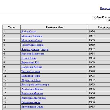
Вернуть
Кубок России
Ж
Место
Фамилия Имя
Год рожд
1
Бибик Ольга
1976
2
Маламид Евгения
1987
3
Морозкина Ольга
1983
4
Терентьева Галина
1989
5
Фахритдинова Динара
1992
6
Корнева Валентина
1984
7
Ячник Юлия
1983
8
Черешнева Яна
1989
9
Полехина Ксения
1990
10
Титова Наталья
1978
11
Цыганова Анна
1993
12
Абрамчук Юлия
1982
13
Балакирева Александра
1985
14
Агафонова Мария
1986
15
Бурыкина Марина
1986
16
Андреева Екатерина
1989
17
Галлямова Анна
1986
18
Евстигнеева Ольга
1985