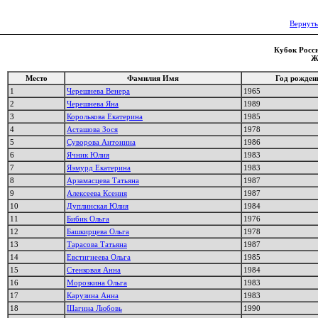
Вернуть
Кубок Росси
Ж
Место
Фамилия Имя
Год рожден
1
Черешнева Венера
1965
2
Черешнева Яна
1989
3
Королькова Екатерина
1985
4
Асташова Зося
1978
5
Суворова Антонина
1986
6
Ячник Юлия
1983
7
Яэмурд Екатерина
1983
8
Арзамасцева Татьяна
1987
9
Алексеева Ксения
1987
10
Дуплинская Юлия
1984
11
Бибик Ольга
1976
12
Башкирцева Ольга
1978
13
Тарасова Татьяна
1987
14
Евстигнеева Ольга
1985
15
Стенковая Анна
1984
16
Морозкина Ольга
1983
17
Карузина Анна
1983
18
Шагина Любовь
1990