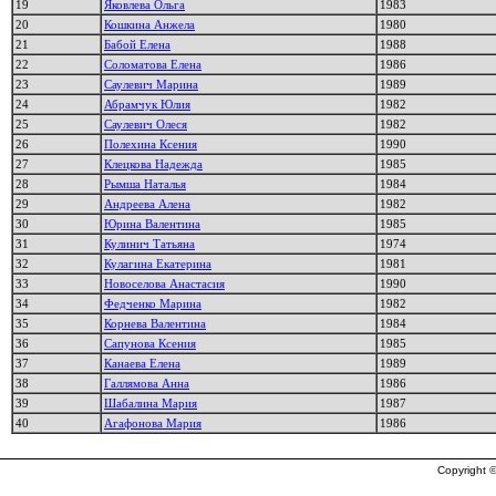
19
Яковлева Ольга
1983
20
Кошкина Анжела
1980
21
Бабой Елена
1988
22
Соломатова Елена
1986
23
Саулевич Марина
1989
24
Абрамчук Юлия
1982
25
Саулевич Олеся
1982
26
Полехина Ксения
1990
27
Клецкова Надежда
1985
28
Рымша Наталья
1984
29
Андреева Алена
1982
30
Юрина Валентина
1985
31
Кулинич Татьяна
1974
32
Кулагина Екатерина
1981
33
Новоселова Анастасия
1990
34
Федченко Марина
1982
35
Корнева Валентина
1984
36
Сапунова Ксения
1985
37
Канаева Елена
1989
38
Галлямова Анна
1986
39
Шабалина Мария
1987
40
Агафонова Мария
1986
Copyright ©