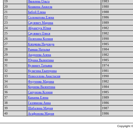
19
Яковлева Ольга
1983
20
Кошкина Анжела
1980
21
Бабой Елена
1988
22
Соломатова Елена
1986
23
Саулевич Марина
1989
24
Абрамчук Юлия
1982
25
Саулевич Олеся
1982
26
Полехина Ксения
1990
27
Клецкова Надежда
1985
28
Рымша Наталья
1984
29
Андреева Алена
1982
30
Юрина Валентина
1985
31
Кулинич Татьяна
1974
32
Кулагина Екатерина
1981
33
Новоселова Анастасия
1990
34
Федченко Марина
1982
35
Корнева Валентина
1984
36
Сапунова Ксения
1985
37
Канаева Елена
1989
38
Галлямова Анна
1986
39
Шабалина Мария
1987
40
Агафонова Мария
1986
Copyright ©