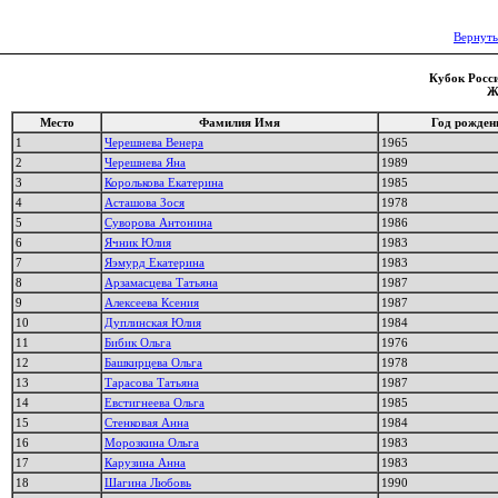
Вернуть
Кубок Росси
Ж
Место
Фамилия Имя
Год рожден
1
Черешнева Венера
1965
2
Черешнева Яна
1989
3
Королькова Екатерина
1985
4
Асташова Зося
1978
5
Суворова Антонина
1986
6
Ячник Юлия
1983
7
Яэмурд Екатерина
1983
8
Арзамасцева Татьяна
1987
9
Алексеева Ксения
1987
10
Дуплинская Юлия
1984
11
Бибик Ольга
1976
12
Башкирцева Ольга
1978
13
Тарасова Татьяна
1987
14
Евстигнеева Ольга
1985
15
Стенковая Анна
1984
16
Морозкина Ольга
1983
17
Карузина Анна
1983
18
Шагина Любовь
1990