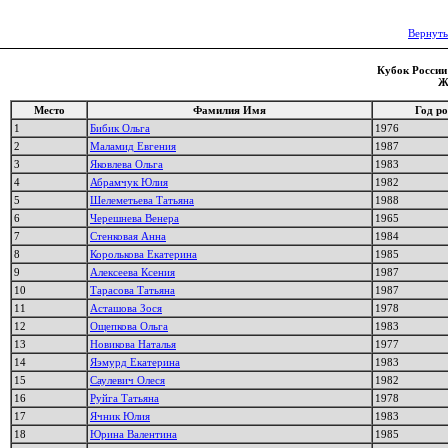
Вернуть
Кубок России 
Ж
Место
Фамилия Имя
Год р
1
Бибик Ольга
1976
2
Маламид Евгения
1987
3
Яковлева Ольга
1983
4
Абрамчук Юлия
1982
5
Шелеметьева Татьяна
1988
6
Черешнева Венера
1965
7
Стенковая Анна
1984
8
Королькова Екатерина
1985
9
Алексеева Ксения
1987
10
Тарасова Татьяна
1987
11
Асташова Зося
1978
12
Ощепкова Ольга
1983
13
Новикова Наталья
1977
14
Яэмурд Екатерина
1983
15
Саулевич Олеся
1982
16
Руйга Татьяна
1978
17
Ячник Юлия
1983
18
Юрина Валентина
1985