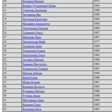
19
Баранова Наталья
1975
20
Калина (Дуплинская) Юлия
1983
21
Суворова Антонина
1986
22
Черешнева Яна
1989
23
Андреева Екатерина
1989
24
Малышева Александра
1990
25
Оганджанян Евгения
1986
26
Станкевич Ольга
1987
27
Шаталова Ника
1987
28
Пиратинская Майя
1977
29
Галлямова Анна
1986
30
Терентьева Галина
1989
31
Евстигнеева Ольга
1985
32
Саулевич Марина
1989
33
Рыжкова Маргарита
1981
34
Арзамасцева Татьяна
1987
35
Шагина Любовь
1990
36
Бабой Елена
1988
37
Шейко Ксения
1987
38
Клецкова Надежда
1985
39
Бурыкина Марина
1986
40
Руденко Алина
1988
41
Микушкина Анна
1980
42
Ковалева Елена
1983
43
Бернацкая Кира
1985