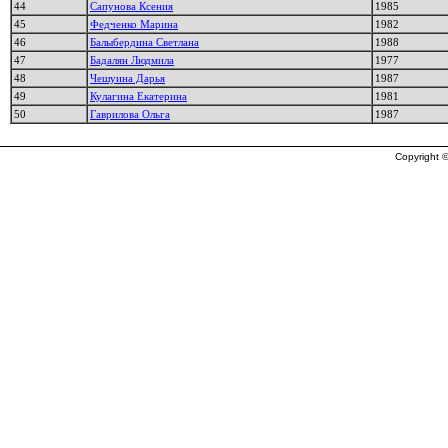
44
Сапунова Ксения
1985
45
Федченко Марина
1982
46
Балыбердина Светлана
1988
47
Бадалян Людмила
1977
48
Чешуина Дарья
1987
49
Кулагина Екатерина
1981
50
Гаврилова Ольга
1987
Copyright ©