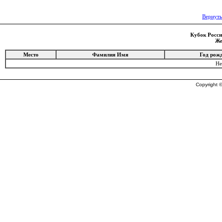
Вернуть
Кубок России
Же
Место
Фамилия Имя
Год рож
Не
Copyright ©