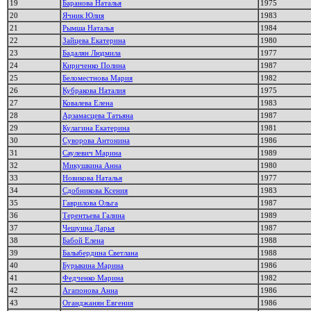
19
Баранова Наталья
1975
20
Ячник Юлия
1983
21
Рымша Наталья
1984
22
Зайцева Екатерина
1980
23
Бадалян Людмила
1977
24
Кириченко Полина
1987
25
Беломестнова Мария
1982
26
Кубракова Наталия
1975
27
Ковалева Елена
1983
28
Арзамасцева Татьяна
1987
29
Кулагина Екатерина
1981
30
Суворова Антонина
1986
31
Саулевич Марина
1989
32
Микушкина Анна
1980
33
Новикова Наталья
1977
34
Сдобникова Ксения
1983
35
Гаврилова Ольга
1987
36
Терентьева Галина
1989
37
Чешуина Дарья
1987
38
Бабой Елена
1988
39
Балыбердина Светлана
1988
40
Бурыкина Марина
1986
41
Федченко Марина
1982
42
Агапонова Анна
1986
43
Оганджанян Евгения
1986