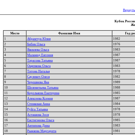
Вернуть
Кубок России
Же
Место
Фамилия Имя
Год р
1
Абрамчук Юлия
1982
2
Бибик Ольга
1976
3
Яковлева Ольга
1983
4
Маламид Евгения
1987
5
Тарасова Татьяна
1987
6
Ощепкова Ольга
1983
7
Титова Наталья
1978
8
Саулевич Олеся
1982
9
Черешнева Яна
1989
10
Шелеметьева Татьяна
1988
11
Королькова Екатерина
1985
12
Алексеева Ксения
1987
13
Стенковая Анна
1984
14
Руйга Татьяна
1978
15
Асташова Зося
1978
16
Евстигнеева Ольга
1985
17
Антипова Дина
1983
18
Рыжкова Маргарита
1981