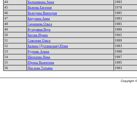
44
Калтышкина Анна
1983
45
Валеева Евгения
1978
46
Володина Виктория
1985
47
Карузина Анна
1983
48
Сарапаева Ольга
1985
49
Кучерявая Вера
1980
50
Багова Ирина
1965
51
Соколова Ольга
1989
52
Калина (Дуплинская) Юлия
1983
53
Руденко Алина
1988
54
Шаталова Ника
1987
55
Юрина Валентина
1985
56
Маслова Татьяна
1983
Copyright ©