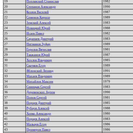
19
Поплавский Станислав
1982
20
Степанов Александр
1990
21
Козлов Василий
1987
22
Семенов Кирилл
1989
23
Земский Алексей
1983
24
Новицкий Юрий
1988
25
Исаев Павел
1982
26
Сарапаев Дмитрий
1983
27
Нигманов Зуфар
1989
28
Горелов Вячеслав
1981
29
Такжанов Юрий
1987
30
Хохлов Владимир
1985
31
Скачков Егор
1989
32
Яблонский Леонид
1991
33
Махаев Владимир
1989
34
Михайлов Максим
1979
35
Синицын Сергей
1983
36
Деревенских Артем
1990
37
Попов Сергей
1981
38
Порцев Дмитрий
1985
39
Рубцов Алексей
1988
40
Хопко Александр
1980
41
Порцев Алексей
1983
42
Мальцев Егор
1986
43
Примеров Павел
1986