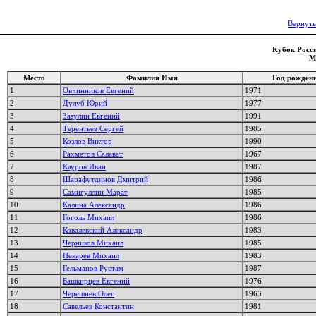
Вернуть
Кубок Росси
М
Место
Фамилия Имя
Год рожден
1
Овчинников Евгений
1971
2
Дулуб Юрий
1977
3
Зазулин Евгений
1991
4
Терентьев Сергей
1985
5
Козлов Виктор
1990
6
Рахметов Салават
1967
7
Кауров Иван
1987
8
Шарафутдинов Дмитрий
1986
9
Самигуллин Марат
1985
10
Калина Александр
1986
11
Гоголь Михаил
1986
12
Ковалевский Александр
1983
13
Черников Михаил
1985
14
Пекарев Михаил
1983
15
Гельманов Рустам
1987
16
Башкирцев Евгений
1976
17
Черешнев Олег
1963
18
Савельев Константин
1981