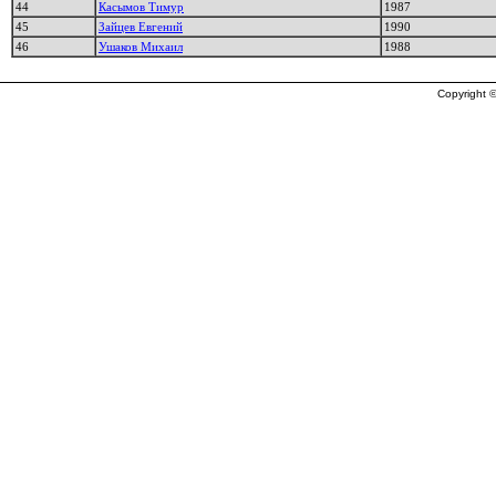
44
Касымов Тимур
1987
45
Зайцев Евгений
1990
46
Ушаков Михаил
1988
Copyright ©