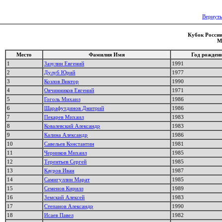
Вернуть
Кубок России 
М
Место
Фамилия Имя
Год рожден
1
Зазулин Евгений
1991
2
Дулуб Юрий
1977
3
Козлов Виктор
1990
4
Овчинников Евгений
1971
5
Гоголь Михаил
1986
6
Шарафутдинов Дмитрий
1986
7
Пекарев Михаил
1983
8
Ковалевский Александр
1983
9
Калина Александр
1986
10
Савельев Константин
1981
11
Черников Михаил
1985
12
Терентьев Сергей
1985
13
Кауров Иван
1987
14
Самигуллин Марат
1985
15
Семенов Кирилл
1989
16
Земский Алексей
1983
17
Степанов Александр
1990
18
Исаев Павел
1982