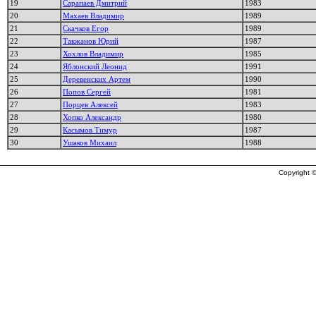
19
Сарапаев Дмитрий
1983
20
Махаев Владимир
1989
21
Скачков Егор
1989
22
Такжанов Юрий
1987
23
Хохлов Владимир
1985
24
Яблонский Леонид
1991
25
Деревенских Артем
1990
26
Попов Сергей
1981
27
Порцев Алексей
1983
28
Хопко Александр
1980
29
Касымов Тимур
1987
30
Ушаков Михаил
1988
Copyright ©