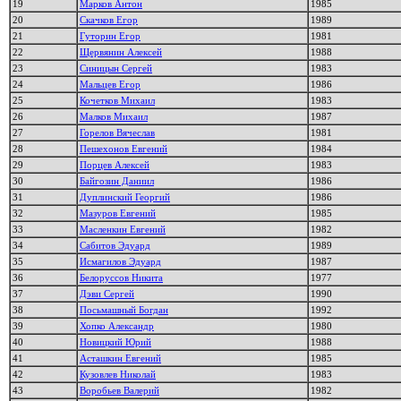
19
Марков Антон
1985
20
Скачков Егор
1989
21
Гуторин Егор
1981
22
Щервянин Алексей
1988
23
Синицын Сергей
1983
24
Мальцев Егор
1986
25
Кочетков Михаил
1983
26
Малков Михаил
1987
27
Горелов Вячеслав
1981
28
Пешехонов Евгений
1984
29
Порцев Алексей
1983
30
Байгозин Даниил
1986
31
Дуплинский Георгий
1986
32
Мазуров Евгений
1985
33
Масленкин Евгений
1982
34
Сабитов Эдуард
1989
35
Исмагилов Эдуард
1987
36
Белоруссов Никита
1977
37
Дэви Сергей
1990
38
Посьмашный Богдан
1992
39
Хопко Александр
1980
40
Новицкий Юрий
1988
41
Асташкин Евгений
1985
42
Кузовлев Николай
1983
43
Воробьев Валерий
1982