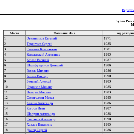
Вернуть
Кубок Росси
М
Место
Фамилия Имя
Год рожден
1
Овчинников Евгений
1971
2
Терентьев Сергей
1985
3
Савельев Константин
1981
4
Ковалевский Александр
1983
5
Козлов Василий
1987
6
Шарафутдинов Дмитрий
1986
7
Гоголь Михаил
1986
8
Козлов Виктор
1990
9
Земский Алексей
1983
10
Черников Михаил
1985
11
Пекарев Михаил
1983
12
Самигуллин Марат
1985
13
Калина Александр
1986
14
Кауров Иван
1987
15
Шоприн Александр
1988
16
Степанов Александр
1990
17
Хохлов Владимир
1985
18
Донец Сергей
1986