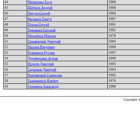
44
Матвеенко Егор
1988
45
Шейнов Андрей
1986
46
Патута Сергей
1984
47
Касымов Тимур
1987
48
Попов Сергей
1981
49
Цыпышев Евгений
1982
50
Михайлов Максим
1979
51
Ольшевский Дмитрий
1985
52
Махаев Владимир
1989
53
Гельманов Рустам
1987
54
Деревенских Артем
1990
55
Порцев Дмитрий
1985
56
Сарапаев Дмитрий
1983
57
Поплавский Станислав
1982
58
Хакимьянов Ильфир
1976
59
Степанов Александp
1988
Copyright ©