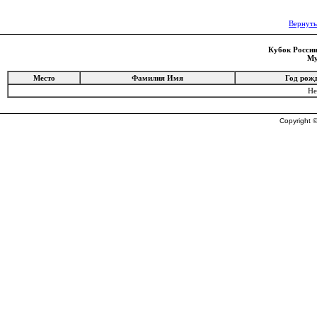
Вернуть
Кубок России 
Му
Место
Фамилия Имя
Год рож
Не
Copyright ©