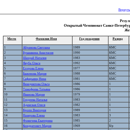
Вернуть
Резул
Открытый Чемпионат Санкт-Петербурга
Же
Место
Фамилия Имя
Год рождения
Разряд
1
Абрамова Светлана
1989
КМС
2
Букашкина Анастасия
1990
КМС
3
Шахрай Наталия
1983
КМС
4
Якуба Ольга
1992
КМС
5
Егорова Елена
1977
КМС
6
Баженова Мария
1988
КМС
7
Сафарьянц Нина
1981
КМС
8
Венедиктова Ольга
1986
1
9
Тимофеева Татьяна
1986
1
10
Иванова Мария
1979
1
11
Гордеева Наталья
1983
1
12
Адамская Олеся
1982
1
13
Кропп Виктория
1989
1
14
Назарова Елена
1983
3
15
Фомичева Екатерина
1985
2
16
Кондратович Мария
1969
Б/р