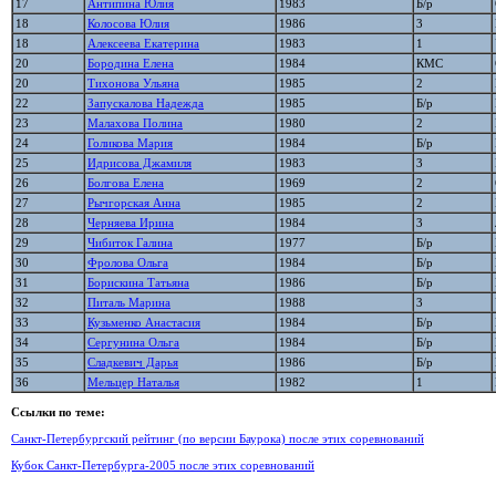
17
Антипина Юлия
1983
Б/р
18
Колосова Юлия
1986
3
18
Алексеева Екатерина
1983
1
20
Бородина Елена
1984
КМС
20
Тихонова Ульяна
1985
2
22
Запускалова Надежда
1985
Б/р
23
Малахова Полина
1980
2
24
Голикова Мария
1984
Б/р
25
Идрисова Джамиля
1983
3
26
Болгова Елена
1969
2
27
Рычгорская Анна
1985
2
28
Черняева Ирина
1984
3
29
Чибиток Галина
1977
Б/р
30
Фролова Ольга
1984
Б/р
31
Борискина Татьяна
1986
Б/р
32
Питаль Марина
1988
3
33
Кузьменко Анастасия
1984
Б/р
34
Сергунина Ольга
1984
Б/р
35
Сладкевич Дарья
1986
Б/р
36
Мельцер Наталья
1982
1
Ссылки по теме:
Санкт-Петербургский рейтинг (по версии Баурока) после этих соревнований
Кубок Санкт-Петербурга-2005 после этих соревнований