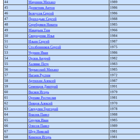
44
Маринин Михаил
1989
45
Древетняк Антон
1986
46
Белоусов Сергей
1986
47
Приходько Сергей
1988
48
Серебряков Никита
1985
49
Макарьев Тим
1966
50
Свириденко Илья
1984
51
Ильин Сергей
1987
52
Столбенников Сергей
1975
53
Чуркин Иван
1986
54
Орлов Андрей
1982
55
Халявко Петр
1983
56
Черкасский Михаил
1985
57
Нагаев Рустем
1972
58
Артюхин Алексей
1987
59
Семенцов Дмитрий
1991
60
Висков Игорь
1979
61
Орешко Ростислав
1981
62
Певцов Алексей
1970
63
Свердлин Григорий
1978
64
Власюк Павел
1988
65
Сердюк Иван
1985
66
Олисов Павел
1989
67
Щур Николай
1981
68
Кикенов Игорь
1981