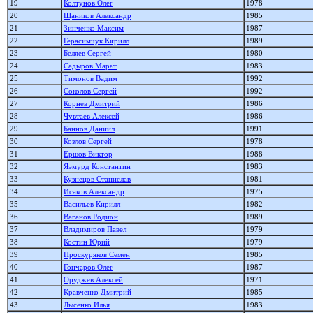
19
Колтунов Олег
1978
20
Щаников Александр
1985
21
Зинченко Максим
1987
22
Герасимчук Кирилл
1989
23
Беляев Сергей
1980
24
Садыров Марат
1983
25
Тимонов Вадим
1992
26
Соколов Сергей
1992
27
Корнев Дмитрий
1986
28
Чувтаев Алексей
1986
29
Баннов Даниил
1991
30
Козлов Сергей
1978
31
Ершов Виктор
1988
32
Яэмурд Константин
1983
33
Кузнецов Станислав
1981
34
Исаков Александр
1975
35
Васильев Кирилл
1982
36
Ваганов Родион
1989
37
Владимиров Павел
1979
38
Костин Юрий
1979
39
Проскуряков Семен
1985
40
Гончаров Олег
1987
41
Оруджев Алексей
1971
42
Кравченко Дмитрий
1985
43
Лысенко Илья
1983