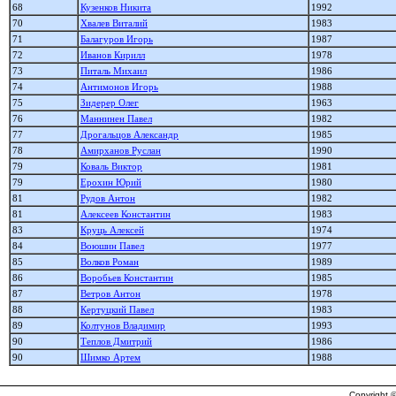
68
Кузенков Никита
1992
70
Хвалев Виталий
1983
71
Балагуров Игорь
1987
72
Иванов Кирилл
1978
73
Питаль Михаил
1986
74
Антимонов Игорь
1988
75
Зидерер Олег
1963
76
Маннинен Павел
1982
77
Дрогальцов Александр
1985
78
Амирханов Руслан
1990
79
Коваль Виктор
1981
79
Ерохин Юрий
1980
81
Рудов Антон
1982
81
Алексеев Константин
1983
83
Круць Алексей
1974
84
Воюшин Павел
1977
85
Волков Роман
1989
86
Воробьев Константин
1985
87
Ветров Антон
1978
88
Кертуцкий Павел
1983
89
Колтунов Владимир
1993
90
Теплов Дмитрий
1986
90
Шимко Артем
1988
Copyright ©