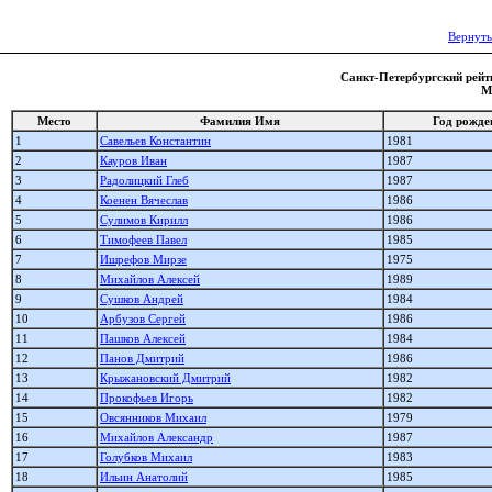
Вернуть
Санкт-Петербургский рейти
М
Место
Фамилия Имя
Год рожде
1
Савельев Константин
1981
2
Кауров Иван
1987
3
Радолицкий Глеб
1987
4
Коенен Вячеслав
1986
5
Сулимов Кирилл
1986
6
Тимофеев Павел
1985
7
Ишрефов Мирзе
1975
8
Михайлов Алексей
1989
9
Сушков Андрей
1984
10
Арбузов Сергей
1986
11
Пашков Алексей
1984
12
Панов Дмитрий
1986
13
Крыжановский Дмитрий
1982
14
Прокофьев Игорь
1982
15
Овсянников Михаил
1979
16
Михайлов Александр
1987
17
Голубков Михаил
1983
18
Ильин Анатолий
1985