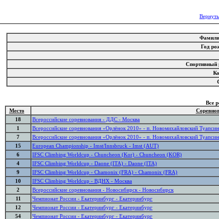
Вернуть
Фамил
Год р
Спортивный
К
Все 
Место
Соревно
18
Всероссийские соревнования - ДДС - Москва
1
Всероссийские соревнования «Орлёнок 2010» - п. Новомихайловский Туапсин
7
Всероссийские соревнования «Орлёнок 2010» - п. Новомихайловский Туапсин
15
European Championship - Imst/Innsbruck - Imst (AUT)
6
IFSC Climbing Worldcup - Chuncheon (Kor) - Chuncheon (KOR)
4
IFSC Climbing Worldcup - Daone (ITA) - Daone (ITA)
9
IFSC Climbing Worldcup - Chamonix (FRA) - Chamonix (FRA)
10
IFSC Climbing Worldcup - ВДНХ - Москва
2
Всероссийские соревнования - Новосибирск - Новосибирск
11
Чемпионат России - Екатеринбург - Екатеринбург
12
Чемпионат России - Екатеринбург - Екатеринбург
54
Чемпионат России - Екатеринбург - Екатеринбург