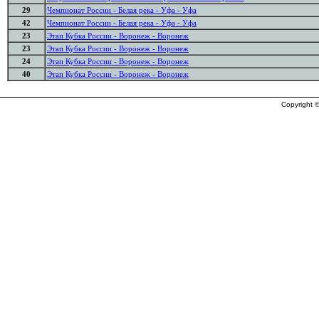
29
Чемпионат России - Белая река - Уфа - Уфа
42
Чемпионат России - Белая река - Уфа - Уфа
23
Этап Кубка России - Воронеж - Воронеж
23
Этап Кубка России - Воронеж - Воронеж
24
Этап Кубка России - Воронеж - Воронеж
40
Этап Кубка России - Воронеж - Воронеж
Copyright ©