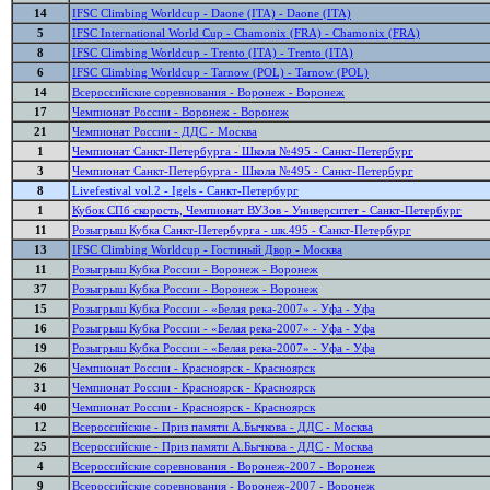
14
IFSC Climbing Worldcup - Daone (ITA) - Daone (ITA)
5
IFSC International World Cup - Chamonix (FRA) - Chamonix (FRA)
8
IFSC Climbing Worldcup - Trento (ITA) - Trento (ITA)
6
IFSC Climbing Worldcup - Tarnow (POL) - Tarnow (POL)
14
Всероссийские соревнования - Воронеж - Воронеж
17
Чемпионат России - Воронеж - Воронеж
21
Чемпионат России - ДДС - Москва
1
Чемпионат Санкт-Петербурга - Школа №495 - Санкт-Петербург
3
Чемпионат Санкт-Петербурга - Школа №495 - Санкт-Петербург
8
Livefestival vol.2 - Igels - Санкт-Петербург
1
Кубок СПб скорость, Чемпионат ВУЗов - Университет - Санкт-Петербург
11
Розыгрыш Кубка Санкт-Петербурга - шк.495 - Санкт-Петербург
13
IFSC Climbing Worldcup - Гостиный Двор - Москва
11
Розыгрыш Кубка России - Воронеж - Воронеж
37
Розыгрыш Кубка России - Воронеж - Воронеж
15
Розыгрыш Кубка России - «Белая река-2007» - Уфа - Уфа
16
Розыгрыш Кубка России - «Белая река-2007» - Уфа - Уфа
19
Розыгрыш Кубка России - «Белая река-2007» - Уфа - Уфа
26
Чемпионат России - Красноярск - Красноярск
31
Чемпионат России - Красноярск - Красноярск
40
Чемпионат России - Красноярск - Красноярск
12
Всероссийские - Приз памяти А.Бычкова - ДДС - Москва
25
Всероссийские - Приз памяти А.Бычкова - ДДС - Москва
4
Всероссийские соревнования - Воронеж-2007 - Воронеж
9
Всероссийские соревнования - Воронеж-2007 - Воронеж