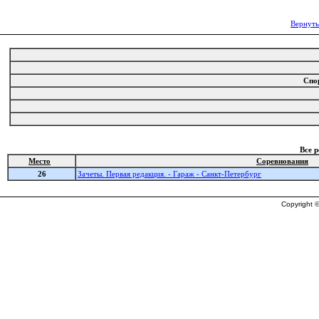
Вернуть
Спо
Все 
Место
Соревнования
26
Зачеты. Первая редакция. - Гараж - Санкт-Петербург
Copyright ©