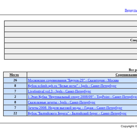
Вернуть
Спо
Все 
Место
Соревновани
26
Московские соревнования "Баурок-29" - Скалатория - Москва
8
Кубок xclimb.spb.ru “Белые ночи” - Igels - Санкт-Петербург
7
Livefestival vol.3 - Igels - Санкт-Петербург
2
1 Этап Кубка "Вертикальный спорт 2008/09" - TopPoint - Санкт-Петербур
8
Скалолазные зачеты - Igels - Санкт-Петербург
7
Зачеты 2008. Неделя высокой моды. - Гараж - Санкт-Петербург
22
Кубок "Балтийского Берега" - Балтийский берег - Санкт-Петербург
Copyright ©