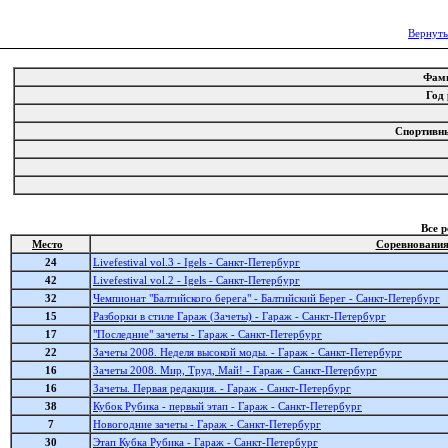
Вернуть
Фам
Год
Спортивн
Все 
Место
Соревновани
24
Livefestival vol.3 - Igels - Санкт-Петербург
42
Livefestival vol.2 - Igels - Санкт-Петербург
32
Чемпионат "Балтийского берега" - Балтийский Берег - Санкт-Петербург
15
Разборки в стиле Гараж (Зачеты) - Гараж - Санкт-Петербург
17
"Последние" зачеты - Гараж - Санкт-Петербург
22
Зачеты 2008. Неделя высокой моды. - Гараж - Санкт-Петербург
16
Зачеты 2008. Мир, Труд, Май! - Гараж - Санкт-Петербург
16
Зачеты. Первая редакция. - Гараж - Санкт-Петербург
38
Кубок Рубика - первый этап - Гараж - Санкт-Петербург
7
Новогодние зачеты - Гараж - Санкт-Петербург
30
Этап Кубка Рубика - Гараж - Санкт-Петербург