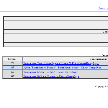
Вернуть
Спо
Все 
Место
Соревнования
76
Чемпионат Санкт-Петербурга - Школа №495 - Санкт-Петербург
87
Кубок "Балтийского Берега" - Балтийский берег - Санкт-Петербург
56
Чемпионат ВУЗов - СПбГУ - Санкт-Петербург
63
Чемпионат ВУЗов - Политех - Санкт-Петербург
Copyright ©