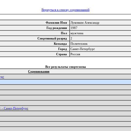
Вернуться к списку соревнований
Фамилия Имя
Луковкин Александр
Год рождения
1987
Пол
мужчина
Спортивный разряд
2
Команда
Политехник
Город
Санкт-Петербург
Страна
Россия
Все результаты спортсмена
Соревнования
ург
г - Санкт-Петербург