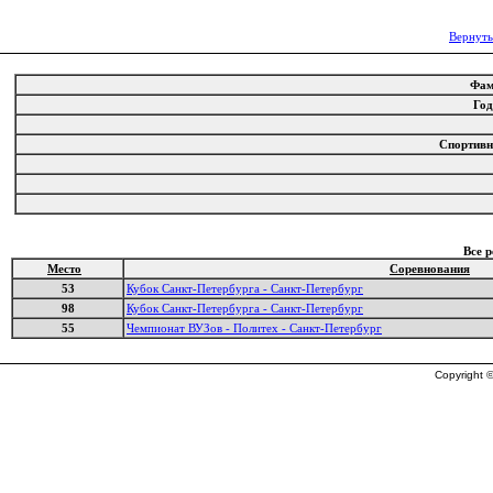
Вернуть
Фа
Го
Спортив
Все 
Место
Соревнования
53
Кубок Санкт-Петербурга - Санкт-Петербург
98
Кубок Санкт-Петербурга - Санкт-Петербург
55
Чемпионат ВУЗов - Политех - Санкт-Петербург
Copyright ©