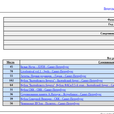
Вернуть
Фам
Год
Спортивн
Все 
Место
Соревнован
45
Белые Ночи - ЛЭТИ - Санкт-Петербург
78
Livefestival vol.1 - Igels - Санкт-Петербург
55
Зачеты. Первая редакция. - Гараж - Санкт-Петербург
102
Кубок "Балтийского Берега" - Балтийский берег - Санкт-Петербург
64
Кубок "Балтийского берега", Кубок ФАСиЛ 5-й этап - Балтийский берег - С
31
Кубок СКК - СКК - Санкт-Петербург
36
Соревнования памяти А.Натадзе - Ястребиное - Санкт-Петербург
39
Кубок Северной Венеции - СКК - Санкт-Петербург
56
Чемпионат ВУЗов - Политех - Санкт-Петербург