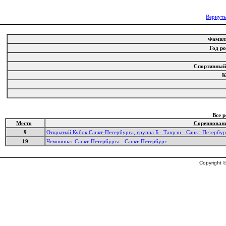
Вернуть
Фамил
Год р
Спортивный
К
Все 
Место
Соревнован
9
Открытый Кубок Санкт-Петербурга, группа Б - Танрэн - Санкт-Петербур
19
Чемпионат Санкт-Петербурга - Санкт-Петербург
Copyright ©