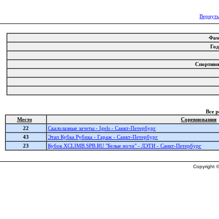
Вернуть
Фа
Го
Спортив
Все 
Место
Соревнования
22
Скалолазные зачеты - Igels - Санкт-Петербург
43
Этап Кубка Рубика - Гараж - Санкт-Петербург
23
Кубок XCLIMB.SPB.RU "Белые ночи" - ЛЭТИ - Санкт-Петербург
Copyright ©