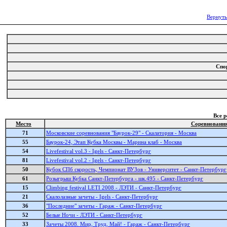
Вернуть
Спо
Все 
Место
Соревновани
71
Московские соревнования "Баурок-29" - Скалатория - Москва
55
Баурок-24, Этап Кубка Москвы - Марина клаб - Москва
54
Livefestival vol.3 - Igels - Санкт-Петербург
81
Livefestival vol.2 - Igels - Санкт-Петербург
50
Кубок СПб скорость, Чемпионат ВУЗов - Университет - Санкт-Петербург
61
Розыгрыш Кубка Санкт-Петербурга - шк.495 - Санкт-Петербург
15
Climbing festival LETI 2008 - ЛЭТИ - Санкт-Петербург
21
Скалолазные зачеты - Igels - Санкт-Петербург
36
"Последние" зачеты - Гараж - Санкт-Петербург
52
Белые Ночи - ЛЭТИ - Санкт-Петербург
33
Зачеты 2008. Мир, Труд, Май! - Гараж - Санкт-Петербург