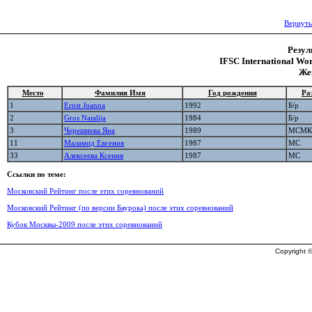
Вернуть
Резул
IFSC International Wor
Же
Место
Фамилия Имя
Год рождения
Ра
1
Ernst Joanna
1992
Б/р
2
Gros Natalija
1984
Б/р
3
Черешнева Яна
1989
МСМК
11
Маламид Евгения
1987
МС
33
Алексеева Ксения
1987
МС
Ссылки по теме:
Московский Рейтинг после этих соревнований
Московский Рейтинг (по версии Баурока) после этих соревнований
Кубок Москвы-2009 после этих соревнований
Copyright ©