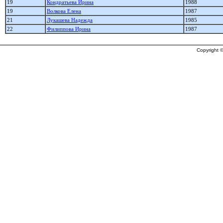
19
Кондратьева Ирина
1988
19
Волкова Елена
1987
21
Лукашева Надежда
1985
22
Филиппова Ирина
1987
Copyright ©