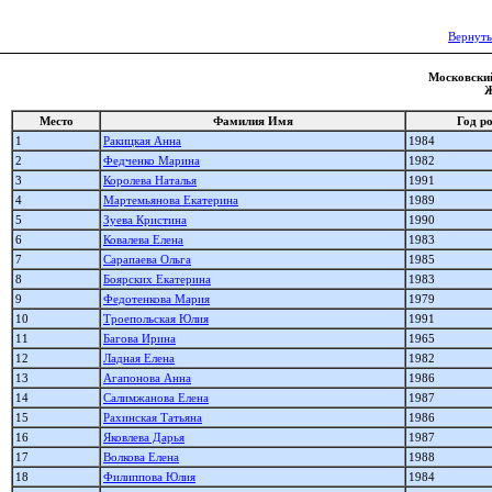
Вернуть
Московский
Ж
Место
Фамилия Имя
Год р
1
Ракицкая Анна
1984
2
Федченко Марина
1982
3
Королева Наталья
1991
4
Мартемьянова Екатерина
1989
5
Зуева Кристина
1990
6
Ковалева Елена
1983
7
Сарапаева Ольга
1985
8
Боярских Екатерина
1983
9
Федотенкова Мария
1979
10
Троепольская Юлия
1991
11
Багова Ирина
1965
12
Ладная Елена
1982
13
Агапонова Анна
1986
14
Салимжанова Елена
1987
15
Рахинская Татьяна
1986
16
Яковлева Дарья
1987
17
Волкова Елена
1988
18
Филиппова Юлия
1984