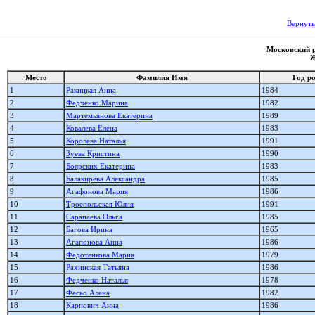
Вернуть
Московский р
Ж
Место
Фамилия Имя
Год р
1
Ракицкая Анна
1984
2
Федченко Марина
1982
3
Мартемьянова Екатерина
1989
4
Ковалева Елена
1983
5
Королева Наталья
1991
6
Зуева Кристина
1990
7
Боярских Екатерина
1983
8
Балакирева Александра
1985
9
Агафонова Мария
1986
10
Троепольская Юлия
1991
11
Сарапаева Ольга
1985
12
Багова Ирина
1965
13
Агапонова Анна
1986
14
Федотенкова Мария
1979
15
Рахинская Татьяна
1986
16
Федченко Наталья
1978
17
Фесьо Алена
1982
18
Карпович Анна
1986