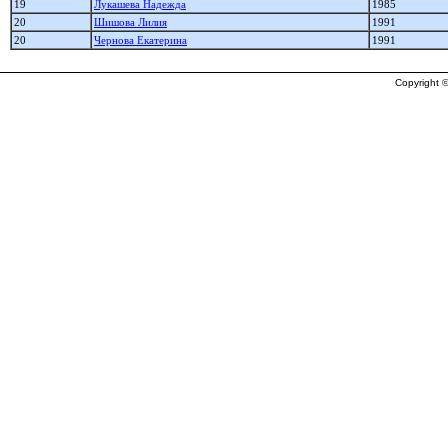
19
Лукашева Надежда
1985
20
Шишова Лилия
1991
20
Чернова Екатерина
1991
Copyright ©