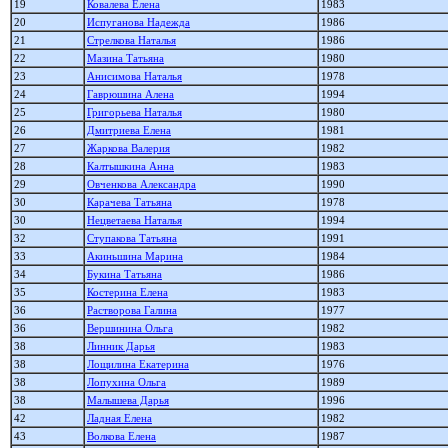
19
Ковалева Елена
1983
20
Испуганова Надежда
1986
21
Стрелкова Наталья
1986
22
Мазина Татьяна
1980
23
Анисимова Наталья
1978
24
Гаврюшина Алена
1994
25
Григорьева Наталья
1980
26
Дмитриева Елена
1981
27
Жаркова Валерия
1982
28
Калтышкина Анна
1983
29
Овченкова Александра
1990
30
Карачева Татьяна
1978
30
Нецветаева Наталья
1994
32
Ступакова Татьяна
1991
33
Акиньшина Марина
1984
34
Букина Татьяна
1986
35
Костерина Елена
1983
36
Растворова Галина
1977
36
Вершинина Ольга
1982
38
Линник Дарья
1983
38
Лощилина Екатерина
1976
38
Лопухина Ольга
1989
38
Малышева Дарья
1996
42
Ладная Елена
1982
43
Волкова Елена
1987