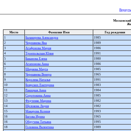
Вернуть
Московский 
Же
Место
Фамилия Имя
Год рождения
1
Балакирева Александра
1985
2
Черешнева Яна
1989
3
Агафонова Мария
1986
4
Троепольская Юлия
1991
5
Баканова Елена
1980
6
Агапонова Анна
1986
7
Ширяева Марта
1985
8
Черешнева Венера
1965
9
Королева Наталья
1991
10
Боярских Екатерина
1983
11
Ракицкая Анна
1984
12
Соротокина Анна
1985
13
Федченко Марина
1982
14
Щелокова Лидия
1982
15
Макарова Ксения
1993
16
Багова Ирина
1965
16
Обручева Татьяна
1995
18
Головина Валентина
1989