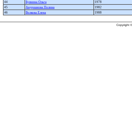
44
Буянина Ольга
1978
45
Андрианова Полина
1982
46
Волкова Елена
1988
Copyright ©