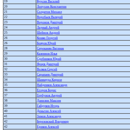
19
Курсин Василий
20
Лопухин Константин
21
Солдатов Михаил
22
Воробьев Валерий
23
Воронов Дмитрий
24
Ладный Андрей
25
Шейнов Андрей
26
Кошко Георгий
26
Бояров Юрий
28
Сиреканян Вагинак
29
Казеннов Илья
30
Сдобников Юрий
31
Ярцев Дмитрий
32
Волков Сергей
33
Сарапаев Дмитрий
34
Шамшура Кирилл
35
Найденков Александр
36
Егоров Борис
37
Горбунов Андрей
38
Данилин Максим
39
Гайдуков Игорь
40
Деньгин Алексей
41
Зимов Александр
42
Березовский Владимир
42
Ериков Алексей