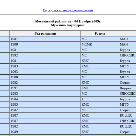
Вернуться к списку соревнований
Московский рейтинг на - 04 Ноября 2009г.
Мужчины боулдеринг
Год рождения
Разряд
1987
МС
МАИ
1988
МСМК
МАИ
1981
МС
Баурок
1992
МС
СДЮСШОР
1981
КМС
Баурок
1983
КМС
МГТУ
1963
МС
Баурок
1988
МС
МГТУ
1982
КМС
Озерки
1991
КМС
Ящерка
1983
МС
СДЮСШОР
1984
1
Баурок
1983
КМС
МГТУ
1982
МС
Озерки
1987
КМС
КС ДДС
1987
КМС
СДЮСШОР
1982
КМС
КС ДДС
1989
КМС
Озерки