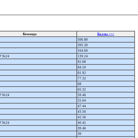
Команда
Баллы >>>
506.80
395.30
164.60
 №24
139.24
92.68
84.10
81.92
77.32
68
65.32
 №24
59.46
55.04
47.44
43.50
42.56
 №24
40.42
39.46
39