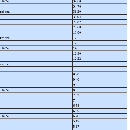
 №24
37.60
34.78
Визбора
31.20
30.94
25.82
20.68
18.80
Визбора
17
17
 №24
14
12.90
12.22
Демченко
12
10
9.70
9.40
9
 №24
8
7.52
7
6.58
6.50
 №24
6.20
5.17
5.17