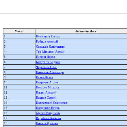
Место
Фамилия Имя
1
Гельманов Рустам
2
Рубцов Алексей
3
Савельев Константин
4
Тер-Минасян Арман
5
Пескин Павел
6
Клизубов Андрей
7
Черешнев Олег
8
Николаев Александр
9
Исаев Павел
10
Петраков Артем
11
Пекарев Михаил
12
Ильин Алексей
13
Иванов Сергей
14
Поплавский Станислав
15
Поздняков Игорь
16
Мусич Владимир
17
Воробьев Алексей
18
Попков Ярослав