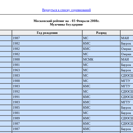
Вернуться к списку соревнований
Московский рейтинг на - 03 Февраля 2008г.
Мужчины боулдеринг
Год рождения
Разряд
1987
МС
МАИ
1982
КМС
Баурок
1982
КМС
Озерки
1982
МС
Озерки
1988
МСМК
МАИ
1981
МС
Баурок
1963
МС
Баурок
1983
МС
СДЮСШ
1988
МС
МГТУ
1983
КМС
МГТУ
1992
МС
СДЮСШ
1991
КМС
СДЮСШ
1983
КМС
МГТУ
1985
КМС
Баурок
1981
МС
Баурок
1989
КМС
СДЮСШ
1987
КМС
СДЮСШ
1987
КМС
Баурок