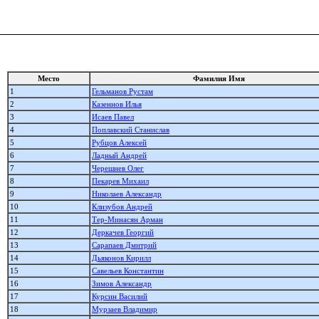
Место
Фамилия Имя
1
Гельманов Рустам
2
Казеннов Илья
3
Исаев Павел
4
Поплавский Станислав
5
Рубцов Алексей
6
Ладный Андрей
7
Черешнев Олег
8
Пекарев Михаил
9
Николаев Александр
10
Клизубов Андрей
11
Тер-Минасян Арман
12
Деркачев Георгий
13
Сарапаев Дмитрий
14
Дьяконов Кирилл
15
Савельев Константин
16
Зимов Александр
17
Курсин Василий
18
Мурзаев Владимир