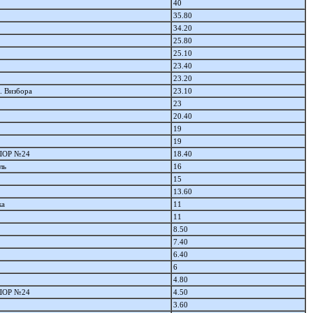
40
35.80
34.20
25.80
25.10
23.40
23.20
. Визбора
23.10
23
20.40
19
19
ОР №24
18.40
ль
16
15
13.60
ка
11
11
8.50
7.40
6.40
6
4.80
ОР №24
4.50
3.60