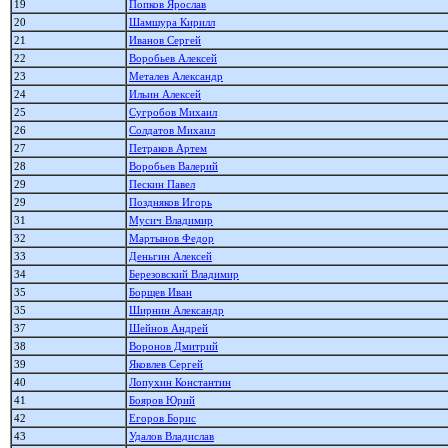
19
Попков Ярослав
20
Шамшура Кирилл
21
Иванов Сергей
22
Воробьев Алексей
23
Металев Александр
24
Ильин Алексей
25
Сугробов Михаил
26
Солдатов Михаил
27
Петраков Артем
28
Воробьев Валерий
29
Пескин Павел
29
Поздняков Игорь
31
Мусич Владимир
32
Мартынов Федор
33
Деньгин Алексей
34
Березовский Владимир
35
Борщев Иван
35
Ширнин Александр
37
Шейнов Андрей
38
Воронов Дмитрий
39
Яковлев Сергей
40
Лопухин Константин
41
Бояров Юрий
42
Егоров Борис
43
Удалов Владислав