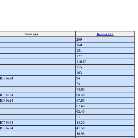
Команда
Баллы >>>
200
160
151
127
116.60
115
103
ОР №24
94
74
73.60
ОР №24
68.50
ОР №24
67.80
62.60
62.40
51
ОР №24
44.20
ОР №24
41.50
40.90