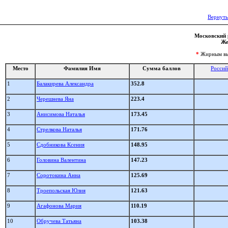
Вернуть
Московский р
Же
*
Жирным выд
Место
Фамилия Имя
Сумма баллов
Россий
1
Балакирева Александра
352.8
2
Черешнева Яна
223.4
3
Анисимова Наталья
173.45
4
Стрелкова Наталья
171.76
5
Сдобникова Ксения
148.95
6
Головина Валентина
147.23
7
Соротокина Анна
125.69
8
Троепольская Юлия
121.63
9
Агафонова Мария
110.19
10
Обручева Татьяна
103.38