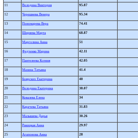
11
Володина Виктория
95.87
12
Черешнева Венера
95.34
13
Пономарева Вера
74.41
14
Ширяева Марта
68.87
15
Марголина Анна
51
16
Федченко Марина
42.11
17
Пантелеева Ксения
42.05
18
Мазина Татьяна
41.4
19
Боярских Екатерина
40
20
Володина Екатерина
38.07
21
Ковалева Елена
34
22
Карачева Татьяна
31.83
23
Малышева Дарья
30.26
24
Ракицкая Анна
29.97
25
Агапонова Анна
28