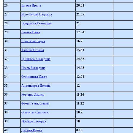
26
Багова Ирина
26.01
27
Испуганова Надежда
21.87
28
Лощилина Екатерина
21
29
Вязова Елена
17.34
30
Щелокова Лидия
16.2
31
Уткина Татьяна
15.81
32
Гришкова Екатерина
14.58
33
Паель Екатерина
14.28
34
Олейникова Ольга
12.24
35
Андрианова Полина
12
36
Куркина Лариса
11.34
37
Фомина Анастасия
11.22
38
Соколова Светлана
10.2
39
Жаркова Валерия
10
40
Дубова Ирина
8.16