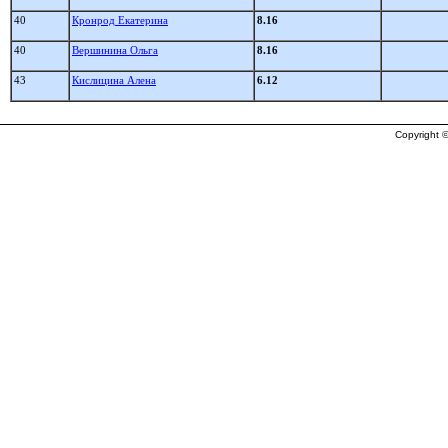
40
Кронрод Екатерина
8.16
40
Вершинина Ольга
8.16
43
Кислицина Алена
6.12
Copyright ©