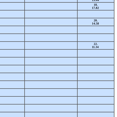
19.44
18.
17.82
20.
14.58
22.
11.34