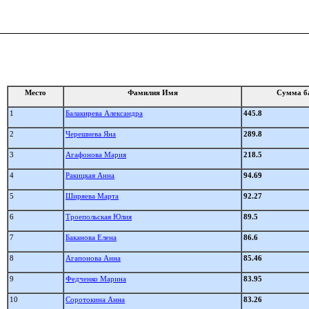
Место
Фамилия Имя
Сумма б
1
Балакирева Александра
445.8
2
Черешнева Яна
289.8
3
Агафонова Мария
218.5
4
Ракицкая Анна
94.69
5
Ширяева Марта
92.27
6
Троепольская Юлия
89.5
7
Баканова Елена
86.6
8
Агапонова Анна
85.46
9
Федченко Марина
83.95
10
Соротокина Анна
83.26