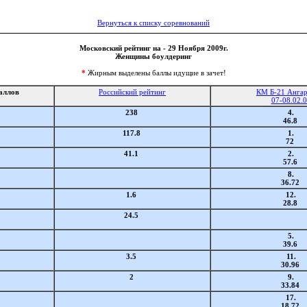
Вернуться к списку соревнований
Московский рейтинг на - 29 Ноября 2009г.
Женщины боулдеринг
*
Жирным выделены баллы идущие в зачет!
аллов
Российский рейтинг
КМ Б-21 Анга
07-08.02.
238
4.
46.8
117.8
1.
72
41.1
2.
57.6
8.
36.72
1.6
12.
28.8
24.5
5.
39.6
3.5
11.
30.96
2
9.
33.84
17.
18.72