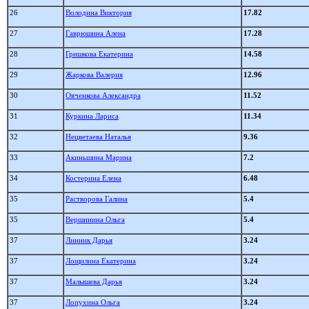
26
Володина Виктория
17.82
27
Гаврюшина Алена
17.28
28
Гришкова Екатерина
14.58
29
Жаркова Валерия
12.96
30
Овченкова Александра
11.52
31
Куркина Лариса
11.34
32
Нецветаева Наталья
9.36
33
Акиньшина Марина
7.2
34
Костерина Елена
6.48
35
Растворова Галина
5.4
35
Вершинина Ольга
5.4
37
Линник Дарья
3.24
37
Лощилина Екатерина
3.24
37
Малышева Дарья
3.24
37
Лопухина Ольга
3.24