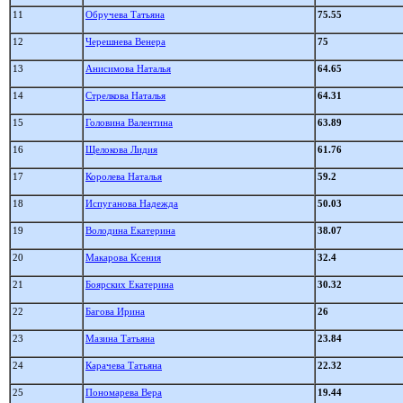
11
Обручева Татьяна
75.55
12
Черешнева Венера
75
13
Анисимова Наталья
64.65
14
Стрелкова Наталья
64.31
15
Головина Валентина
63.89
16
Щелокова Лидия
61.76
17
Королева Наталья
59.2
18
Испуганова Надежда
50.03
19
Володина Екатерина
38.07
20
Макарова Ксения
32.4
21
Боярских Екатерина
30.32
22
Багова Ирина
26
23
Мазина Татьяна
23.84
24
Карачева Татьяна
22.32
25
Пономарева Вера
19.44