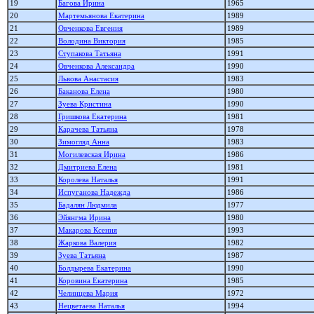
19
Багова Ирина
1965
20
Мартемьянова Екатерина
1989
21
Овченкова Евгения
1989
22
Володина Виктория
1985
23
Ступакова Татьяна
1991
24
Овченкова Александра
1990
25
Львова Анастасия
1983
26
Баканова Елена
1980
27
Зуева Кристина
1990
28
Гришкова Екатерина
1981
29
Карачева Татьяна
1978
30
Зимогляд Анна
1983
31
Могилевская Ирина
1986
32
Дмитриева Елена
1981
33
Королева Наталья
1991
34
Испуганова Надежда
1986
35
Бадалян Людмила
1977
36
Эйянгма Ирина
1980
37
Макарова Ксения
1993
38
Жаркова Валерия
1982
39
Зуева Татьяна
1987
40
Болдырева Екатерина
1990
41
Коровина Екатерина
1985
42
Челинцева Мария
1972
43
Нецветаева Наталья
1994