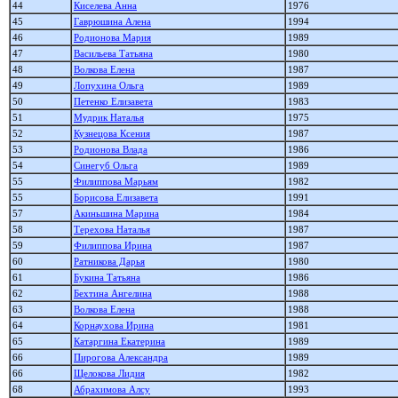
44
Киселева Анна
1976
45
Гаврюшина Алена
1994
46
Родионова Мария
1989
47
Васильева Татьяна
1980
48
Волкова Елена
1987
49
Лопухина Ольга
1989
50
Петенко Елизавета
1983
51
Мудрик Наталья
1975
52
Кузнецова Ксения
1987
53
Родионова Влада
1986
54
Синегуб Ольга
1989
55
Филиппова Марьям
1982
55
Борисова Елизавета
1991
57
Акиньшина Марина
1984
58
Терехова Наталья
1987
59
Филиппова Ирина
1987
60
Ратникова Дарья
1980
61
Букина Татьяна
1986
62
Бехтина Ангелина
1988
63
Волкова Елена
1988
64
Корнаухова Ирина
1981
65
Катаргина Екатерина
1989
66
Пирогова Александра
1989
66
Щелокова Лидия
1982
68
Абрахимова Алсу
1993