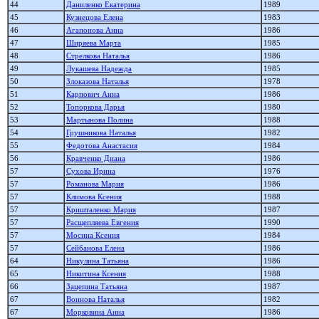
44
Даниленко Екатерина
1989
45
Кузнецова Елена
1983
46
Агапонова Анна
1986
47
Ширяева Марта
1985
48
Стрелкова Наталья
1986
49
Лукашева Надежда
1985
50
Злоказова Наталья
1978
51
Карпович Анна
1986
52
Топоркова Дарья
1980
53
Мартынова Полина
1988
54
Грушникова Наталья
1982
55
Федотова Анастасия
1984
56
Кравченко Диана
1986
57
Сухова Ирина
1976
57
Романова Мария
1986
57
Климова Ксения
1988
57
Кришталенко Мария
1987
57
Расщепляева Евгения
1990
57
Мосина Ксения
1984
57
Сейбанова Елена
1986
64
Никулина Татьяна
1986
65
Никитина Ксения
1988
66
Зацепина Татьяна
1987
67
Воинова Наталья
1982
67
Морковина Анна
1986