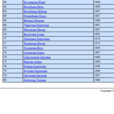
69
Боровикова Юлия
1989
69
Воробьева Вера
1989
69
Воробьева Любовь
1987
69
Прокофьева Ольга
1987
69
Щепина Наталья
1989
69
Давыдова Екатерина
1987
69
Миронова Мария
1987
76
Костерина Елена
1983
77
Лощилина Екатерина
1976
77
Челинцева Мария
1972
79
Усольцева Инга
1989
79
Степанова Елена
1987
79
Савостицкая Светлана
1986
79
Власова Алина
1989
79
Резкова Екатерина
1989
79
Бурцева Екатерина
1988
79
Гладченко Евгения
1987
86
Алферова Татьяна
1986
Copyright ©