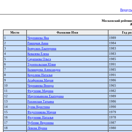
Вернуть
Московский рейтинг 
Ж
Место
Фамилия Имя
Год р
1
Черешнева Яна
1989
2
Ракицкая Анна
1984
3
Боярских Екатерина
1983
4
Ковалева Елена
1983
5
Сарапаева Ольга
1985
6
Троепольская Юлия
1991
7
Балакирева Александра
1985
8
Королева Наталья
1991
9
Агафонова Мария
1986
10
Черешнева Венера
1965
11
Федченко Марина
1982
12
Мартемьянова Екатерина
1989
13
Рахинская Татьяна
1986
14
Зуева Кристина
1990
15
Федотенкова Мария
1979
16
Федченко Наталья
1978
17
Чубенко Вероника
1987
18
Левова Ирина
1980