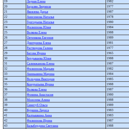
19
Ладная Елена
1982
20
Бадалян Людмила
1977
21
Яковлева Дарья
1987
22
Анисимова Наталья
1978
23
Григорьева Наталья
1980
24
Филиппова Юлия
1984
25
Волкова Елена
1988
26
Овченкова Евгения
1989
27
Дмитриева Елена
1981
28
Растворова Галина
1977
29
Багова Ирина
1965
30
Бердыкаева Юлия
1988
31
Салимжанова Елена
1987
32
Филиппова Марьям
1982
33
Акиньшина Марина
1984
34
Володина Виктория
1985
35
Кондратьева Ирина
1988
36
Волкова Елена
1987
37
Фомина Анастасия
1980
38
Моисеева Алина
1988
39
Синегуб Ольга
1989
40
Куркина Лариса
1983
41
Калтышкина Анна
1983
42
Филиппова Ирина
1987
43
Балыбердина Светлана
1988