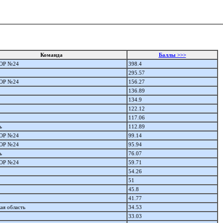
Команда
Баллы >>>
ОР №24
398.4
295.57
ОР №24
156.27
136.89
134.9
122.12
117.06
ь
112.89
ОР №24
99.14
ОР №24
95.94
ь
76.07
ОР №24
59.71
54.26
51
45.8
41.77
ая область
34.53
33.03