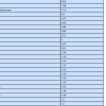
8.64
7.68
 Демченко
7.12
6.4
5.67
4.05
3.96
3.66
3.51
3
2.97
2.61
2.56
2.33
2.33
2.33
2.33
2.33
2.33
2.33
а
1.92
1.39
а
1.28
1.2
1.2