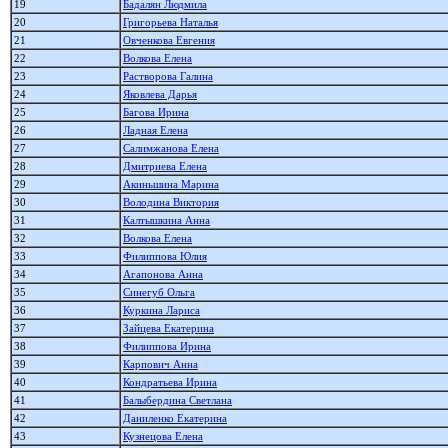
19
Бадалян Людмила
20
Григорьева Наталья
21
Овченкова Евгения
22
Волкова Елена
23
Растворова Галина
24
Яковлева Дарья
25
Багова Ирина
26
Ладная Елена
27
Салимжанова Елена
28
Дмитриева Елена
29
Акиньшина Марина
30
Володина Виктория
31
Калтышкина Анна
32
Волкова Елена
33
Филиппова Юлия
34
Агапонова Анна
35
Синегуб Ольга
36
Куркина Лариса
37
Зайцева Екатерина
38
Филиппова Ирина
39
Карпович Анна
40
Кондратьева Ирина
41
Балыбердина Светлана
42
Даниленко Екатерина
43
Кузнецова Елена