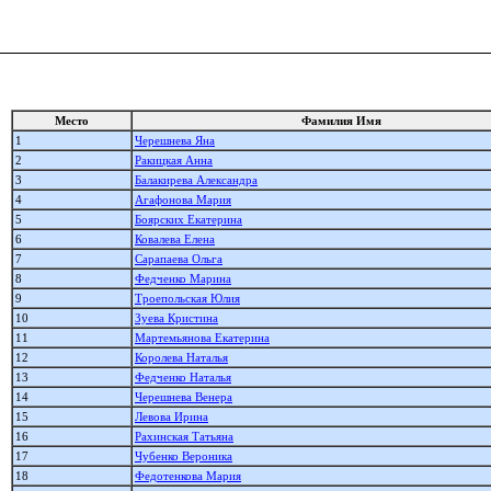
Место
Фамилия Имя
1
Черешнева Яна
2
Ракицкая Анна
3
Балакирева Александра
4
Агафонова Мария
5
Боярских Екатерина
6
Ковалева Елена
7
Сарапаева Ольга
8
Федченко Марина
9
Троепольская Юлия
10
Зуева Кристина
11
Мартемьянова Екатерина
12
Королева Наталья
13
Федченко Наталья
14
Черешнева Венера
15
Левова Ирина
16
Рахинская Татьяна
17
Чубенко Вероника
18
Федотенкова Мария