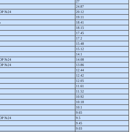
27
24.87
ОР №24
20.12
19.11
а
18.41
18.15
17.45
17.2
15.48
15.12
14.1
ОР №24
14.08
ОР №24
13.86
12.44
12.42
12.05
11.61
11.52
10.92
10.18
10.1
9.65
ОР №24
9.5
9.45
9.03