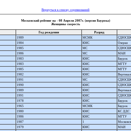
Вернуться к списку соревнований
Московский рейтинг на - 08 Апреля 2007г. (версия Баурока)
Женщины скорость
Год рождения
Разряд
1989
МСМК
СДЮСШ
1984
КМС
Озерки
1985
МС
СДЮСШ
1986
МС
МАИ
1983
КМС
Баурок
1983
КМС
МГТУ
1985
КМС
МГТУ
1982
КМС
Вертикал
1991
МС
СДЮСШ
1990
КМС
СДЮСШ
1989
КМС
Вертикал
1991
КМС
СДЮСШ
1978
КМС
Баурок
1965
МСМК
Баурок
1980
КМС
КС ДДС
1986
КМС
МГТУ
1987
1
Московск
1979
КМС
МАИ