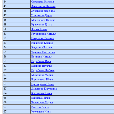
44
Стрелкова Наталья
45
Анисимова Наталья
46
Лукашева Надежда
47
Топоркова Дарья
48
Мартынова Полина
49
Кравченко Диана
50
Фесьо Алена
51
Грушникова Наталья
52
Никулина Татьяна
53
Никитина Ксения
54
Зацепина Татьяна
55
Чернова Екатерина
56
Воинова Наталья
57
Воробьева Вера
57
Щепина Наталья
57
Воробьева Любовь
57
Миронова Мария
57
Боровикова Юлия
57
Прокофьева Ольга
57
Давыдова Екатерина
64
Костерина Елена
65
Шишова Лилия
66
Челинцева Мария
67
Власова Алина
67
Усольцева Инга