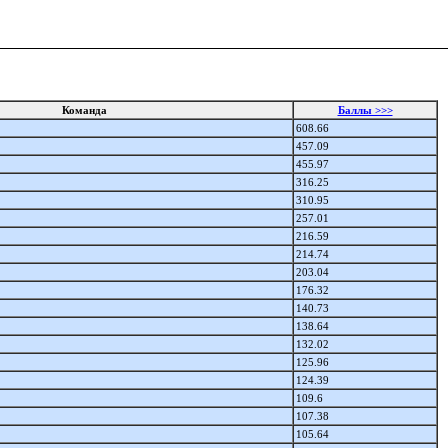
Команда
Баллы >>>
608.66
457.09
455.97
316.25
310.95
257.01
216.59
214.74
203.04
176.32
140.73
138.64
132.02
125.96
124.39
109.6
107.38
105.64