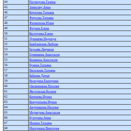
44
Растворова Галина
45
Зимогляд Анна
46
Карачева Татьяна
47
Фирсова Татьяна
48
Филиппова Юлия
49
Федина Елена
50
Костерина Елена
51
Лукашева Надежда
52
Бамблевская Любовь
53
Бадалян Людмила
54
Ермишина Анастасия
55
Кошмина Анастасия
56
Букина Татьяна
57
Васильева Татьяна
58
Бабьева Дарья
59
Володина Екатерина
60
Овсянникова Наталья
61
Жестовская Ксения
62
Катенева Ирина
63
Кондратьева Ирина
64
Андрианова Наталья
65
Медведева Анастасия
66
Буторина Анна
67
Мазина Татьяна
68
Магеркина Виктория