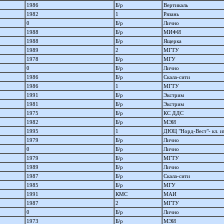
1986
Б/р
Вертикаль
1982
1
Рязань
0
Б/р
Лично
1988
Б/р
МИФИ
1988
Б/р
Ящерка
1989
2
МГТУ
1978
Б/р
МГУ
0
Б/р
Лично
1986
Б/р
Скала-сити
1986
1
МГТУ
1991
Б/р
Экстрим
1981
Б/р
Экстрим
1975
Б/р
КС ДДС
1982
Б/р
МЭИ
1995
1
ДЮЦ "Норд-Вест"- кл. и
1979
Б/р
Лично
0
Б/р
Лично
1979
Б/р
МГТУ
1989
Б/р
Лично
1987
Б/р
Скала-сити
1985
Б/р
МГУ
1991
КМС
МАИ
1987
2
МГТУ
0
Б/р
Лично
1973
Б/р
МЭИ