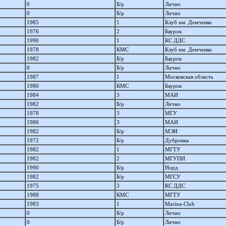
0
Б/р
Лично
0
Б/р
Лично
1985
1
Клуб им. Демченко
1976
2
Баурок
1990
1
КС ДДС
1978
КМС
Клуб им. Демченко
1982
Б/р
Баурок
0
Б/р
Лично
1987
1
Московская область
1980
КМС
Баурок
1984
3
МАИ
1982
Б/р
Лично
1978
3
МГУ
1986
3
МАИ
1982
Б/р
МЭИ
1972
Б/р
Дубровка
1982
1
МГТУ
1982
2
МГУПИ
1990
Б/р
Норд
1982
Б/р
МГСУ
1975
3
КС ДДС
1988
КМС
МГТУ
1983
1
Marina-Club
0
Б/р
Лично
0
Б/р
Лично