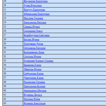
19
Жаданова Екатерина
20
Зуева Кристина
21
Яэмурд Екатерина
22
Афанасьева Екатерина
23
Маслова Татьяна
24
Анисимова Наталья
25
Савина Ирина
26
Сарапаева Ольга
27
Балыбердина Светлана
28
Багова Ирина
29
Топоркова Дарья
30
Овченкова Евгения
31
Калтышкина Анна
32
Сергина Ирина
33
Еременко(Тонких) Галина
34
Баканова Елена
35
Эйянгма Ирина
36
Сафронова Елена
37
Дмитриева Елена
38
Рахинская Татьяна
39
Пантелеева Ксения
40
Акиньшина Марина
41
Куркина Лариса
42
Нитаева Юлия
43
Фомина Анастасия