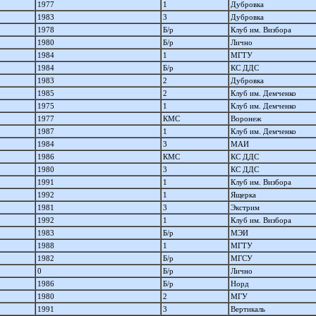
1977
1
Дубровка
1983
3
Дубровка
1978
Б/р
Клуб им. Визбора
1980
Б/р
Лично
1984
1
МГТУ
1984
Б/р
КС ДДС
1983
2
Дубровка
1985
2
Клуб им. Демченко
1975
1
Клуб им. Демченко
1977
КМС
Воронеж
1987
1
Клуб им. Демченко
1984
3
МАИ
1986
КМС
КС ДДС
1980
3
КС ДДС
1991
1
Клуб им. Визбора
1992
1
Ящерка
1981
3
Экстрим
1992
1
Клуб им. Визбора
1983
Б/р
МЭИ
1988
1
МГТУ
1982
Б/р
МГСУ
0
Б/р
Лично
1986
Б/р
Норд
1980
2
МГУ
1991
3
Вертикаль