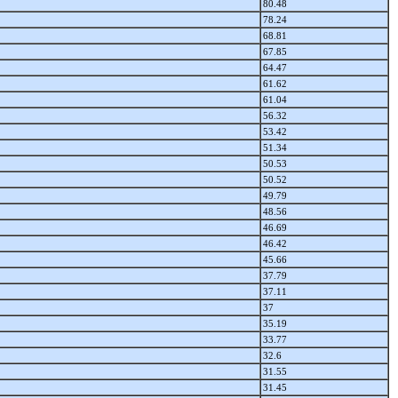
80.48
78.24
68.81
67.85
64.47
61.62
61.04
56.32
53.42
51.34
50.53
50.52
49.79
48.56
46.69
46.42
45.66
37.79
37.11
37
35.19
33.77
32.6
31.55
31.45