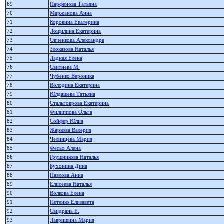
69
Парфенова Татьяна
70
Маржанова Анна
71
Коровина Екатерина
72
Лощилина Екатерина
73
Овченкова Александра
74
Злоказова Наталья
75
Ладная Елена
76
Свитнева М.
77
Чубенко Вероника
78
Володина Екатерина
79
Юлдашева Татьяна
80
Стальговрова Екатерина
81
Филиппова Ольга
82
Сойфер Юлия
83
Жаркова Валерия
84
Челинцева Мария
85
Фесьо Алена
86
Грушникова Наталья
87
Бухонина Дина
88
Павлова Анна
89
Елисеева Наталья
90
Волкова Елена
91
Петенко Елизавета
92
Свидрань Е.
93
Лавришина Мария