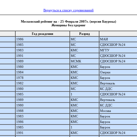
Вернуться к списку соревнований
Московский рейтинг на - 25 Февраля 2007г. (версия Баурока)
Женщины боулдеринг
Год рождения
Разряд
1986
МС
МАИ
1985
МС
СДЮСШОР №24
1983
КМС
МГТУ
1991
МС
СДЮСШОР №24
1989
МСМК
СДЮСШОР №24
1980
КМС
Баурок
1984
КМС
Озерки
1978
КМС
Баурок
1982
КМС
Вертикаль
1980
МС
КС ДДС
1985
1
СДЮСШОР №24
1989
КМС
Вертикаль
1980
КМС
КС ДДС
1988
КМС
Москва
1983
КМС
Баурок
1986
КМС
Баурок
1985
1
Баурок
1991
КМС
СДЮСШОР №24