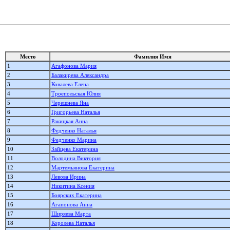
Место
Фамилия Имя
1
Агафонова Мария
2
Балакирева Александра
3
Ковалева Елена
4
Троепольская Юлия
5
Черешнева Яна
6
Григорьева Наталья
7
Ракицкая Анна
8
Федченко Наталья
9
Федченко Марина
10
Зайцева Екатерина
11
Володина Виктория
12
Мартемьянова Екатерина
13
Левова Ирина
14
Никитина Ксения
15
Боярских Екатерина
16
Агапонова Анна
17
Ширяева Марта
18
Королева Наталья