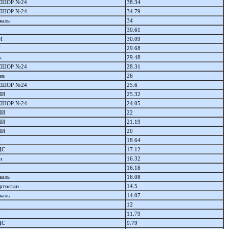
СШОР №24
38.34
СШОР №24
34.79
каль
34
У
30.61
И
30.09
У
29.68
к
29.48
СШОР №24
28.31
ев
26
СШОР №24
25.6
ПИ
25.32
СШОР №24
24.05
ПИ
22
ПИ
21.19
ПИ
20
У
18.64
ДС
17.12
и
16.32
о
16.18
каль
16.08
ртостан
14.5
каль
14.07
о
12
У
11.79
ДС
9.79