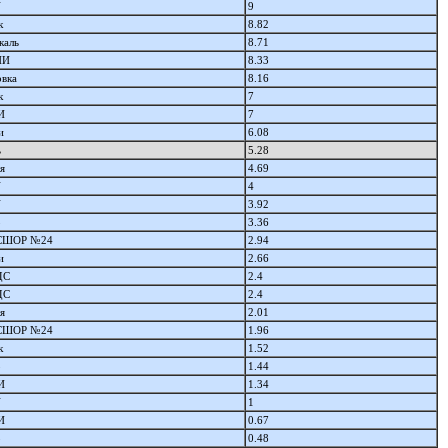
У
9
к
8.82
каль
8.71
ПИ
8.33
вка
8.16
к
7
И
7
и
6.08
ь
5.28
я
4.69
У
4
У
3.92
о
3.36
СШОР №24
2.94
и
2.66
ДС
2.4
ДС
2.4
я
2.01
СШОР №24
1.96
к
1.52
о
1.44
И
1.34
У
1
И
0.67
о
0.48