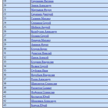
19
Сиреканян Вагинак
20
Зимов Александр
21
Мартынов Федор
22
Сарапаев Дмитрий
23
Галанин Михаил
24
Степанов Сергей
25
Шейнов Андрей
26
Колобухин Александр
27
Осокин Сергей
28
Пекарев Михаил
29
Аминов Фарит
30
Егоров Борис
31
Демичев Николай
32
Панов Алекcей
33
Егоркин Владислав
34
Волков Сергей
35
Глубоков Иван
36
Воробьев Владислав
37
Розов Александр
38
Шаяхметов Станислав
39
Рахметов Салават
40
Фофонов Станислав
41
Костыгов Юрий
42
Шишляков Александр
43
Бояров Юрий