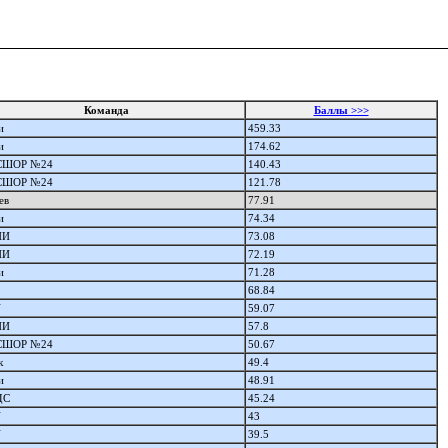
Команда
Баллы >>>
и
459.33
и
174.62
СШОР №24
140.43
СШОР №24
121.78
ев
77.91
и
74.34
ПИ
73.08
ПИ
72.19
и
71.28
68.84
У
59.07
ПИ
57.8
СШОР №24
50.67
к
49.4
и
48.91
ДС
45.24
У
43
У
39.5