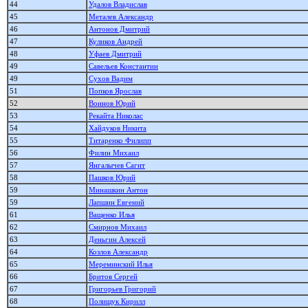
44
Удалов Владислав
45
Металев Александр
46
Антонов Дмитрий
47
Куликов Андрей
48
Уфаев Дмитрий
49
Савельев Константин
49
Сухов Вадим
51
Попков Ярослав
52
Воинов Юрий
53
Рекайта Николас
54
Хайдуков Никита
55
Титаренко Филипп
56
Филин Михаил
57
Янгалычев Сагит
58
Пашков Юрий
59
Минашкин Антон
59
Лапшин Евгений
61
Ващенко Илья
62
Смирнов Михаил
63
Деньгин Алексей
64
Козлов Александр
65
Мереминский Илья
66
Бритов Сергей
67
Григорьев Григорий
68
Полищук Кирилл