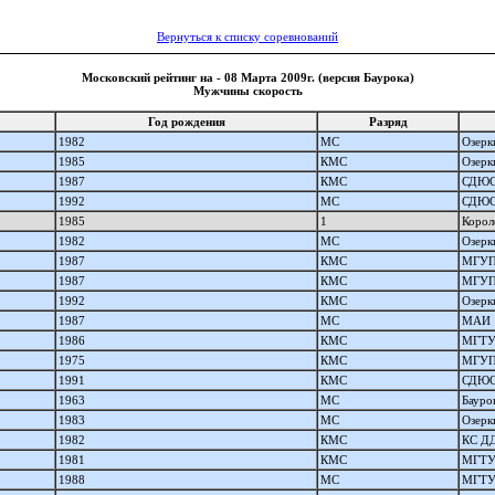
Вернуться к списку соревнований
Московский рейтинг на - 08 Марта 2009г. (версия Баурока)
Мужчины скорость
Год рождения
Разряд
1982
МС
Озерк
1985
КМС
Озерк
1987
КМС
СДЮ
1992
МС
СДЮ
1985
1
Корол
1982
МС
Озерк
1987
КМС
МГУ
1987
КМС
МГУ
1992
КМС
Озерк
1987
МС
МАИ
1986
КМС
МГТ
1975
КМС
МГУ
1991
КМС
СДЮ
1963
МС
Бауро
1983
МС
Озерк
1982
КМС
КС Д
1981
КМС
МГТ
1988
МС
МГТ