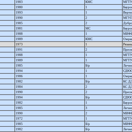
1983
КМС
МГТ
1980
1
Бауро
1993
1
Верти
1990
2
МГУ
1985
2
Дубро
1981
МС
Бауро
1988
1
МИФ
1989
КМС
Озерк
1973
1
Рязан
1991
2
Пресн
1988
1
МГТ
1989
1
МГТ
1985
Б/р
Личн
1994
1
СДЮ
1986
1
Озерк
1982
Б/р
КС Д
1984
2
КС Д
1990
2
Пресн
1994
Б/р
СДЮ
1982
1
Бауро
1985
3
Личн
1990
2
МИФ
1972
1
МГТ
1985
Б/р
МИФ
1982
Б/р
Личн