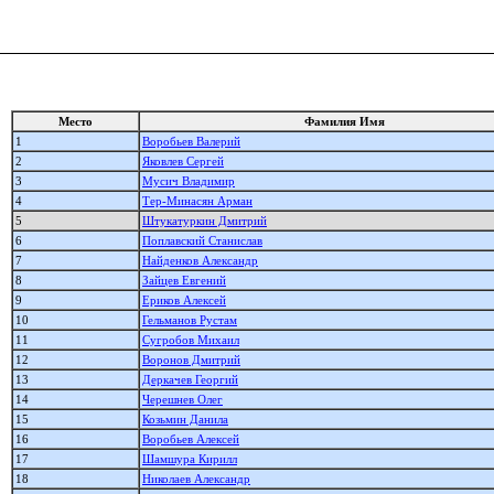
Место
Фамилия Имя
1
Воробьев Валерий
2
Яковлев Сергей
3
Мусич Владимир
4
Тер-Минасян Арман
5
Штукатуркин Дмитрий
6
Поплавский Станислав
7
Найденков Александр
8
Зайцев Евгений
9
Ериков Алексей
10
Гельманов Рустам
11
Сугробов Михаил
12
Воронов Дмитрий
13
Деркачев Георгий
14
Черешнев Олег
15
Козьмин Данила
16
Воробьев Алексей
17
Шамшура Кирилл
18
Николаев Александр