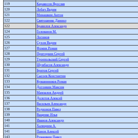
119
Каракосов Ярослав
120
Лобач Вадим
121
Минашкин Антон
122
Святошенко Даниил
122
Бравилов Александр
124
Голованов М.
125
Логинов
126
Сухов Вадим
127
Фомин Роман
128
Пригоркин Сергей
129
Троепольский Сергей
130
Шумбасов Александр
131
Бритов Сергей
132
Сысоев Константин
133
Кувшинников Роман
134
Догонкин Максим
135
Мамзалов Андрей
136
Долотов Алексей
137
Васильев Александр
138
Родионов Павел
139
Ващенко Илья
140
Иванов Александр
141
Халициим А.
141
Панов Алекcей
143
Ромашкин Павел