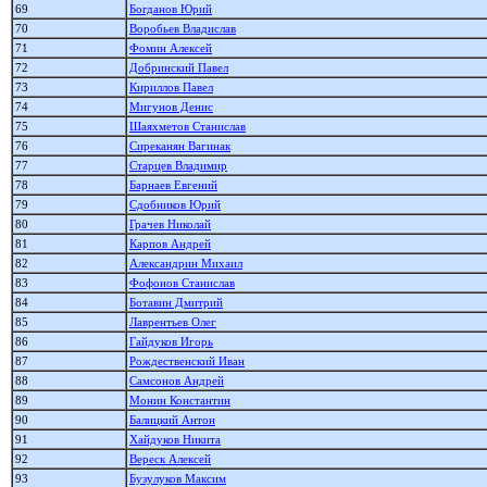
69
Богданов Юрий
70
Воробьев Владислав
71
Фомин Алексей
72
Добринский Павел
73
Кириллов Павел
74
Мигунов Денис
75
Шаяхметов Станислав
76
Сиреканян Вагинак
77
Старцев Владимир
78
Барнаев Евгений
79
Сдобников Юрий
80
Грачев Николай
81
Карпов Андрей
82
Александрин Михаил
83
Фофонов Станислав
84
Ботавин Дмитрий
85
Лаврентьев Олег
86
Гайдуков Игорь
87
Рождественский Иван
88
Самсонов Андрей
89
Монин Константин
90
Балицкий Антон
91
Хайдуков Никита
92
Вереск Алексей
93
Бузулуков Максим