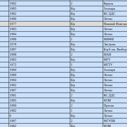
1982
2
Баурок
1985
Б/р
Зоопарк
1982
Б/р
КС ДДС
1986
Б/р
Лично
1977
Б/р
Нижний Новгор
1983
Б/р
Лично
1984
Б/р
Лично
1988
1
МИФИ
1978
Б/р
Экстрим
1987
Б/р
Клуб им. Визбор
1988
2
МАИ
1983
Б/р
МГУ
1972
1
МГТУ
1984
Б/р
Зоопарк
1989
Б/р
Лично
1984
Б/р
Лично
1982
Б/р
Лично
1987
Б/р
Лично
1981
2
КС ДДС
1985
Б/р
МЭИ
1990
2
Пресня
1982
1
Лично
0
Б/р
Лично
1987
2
МГУПИ
1982
Б/р
МЭИ