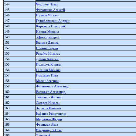
144
Чудинов Павел
145
Филоненко Алексей
146
Пучков Михаил
147
Гржибовецкий Андрей
148
Кирьянов Григорий
149
Носков Михаил
149
Уфаев Дмитрий
151
Екимов Данила
152
Стенин Сергей
153
Рекайта Николас
154
Демин Алексей
155
Полищук Кирилл
156
Галанин Михаил
157
Гладышев Илья
158
Мазин Евгений
159
Филимонов Александр
160
Васильев Александр
161
Лекманов Филипп
162
Лазарев Николай
163
Зарянов Николай
164
Кабанов Константин
165
Мартынов Федор
166
Френклах Яков
166
Владимиров Стас
168
Тамоян А.