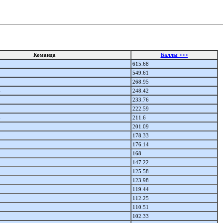
Команда
Баллы >>>
615.68
549.61
268.95
4
248.42
233.76
222.59
4
211.6
201.09
178.33
176.14
168
147.22
125.58
123.98
119.44
112.25
110.51
102.33