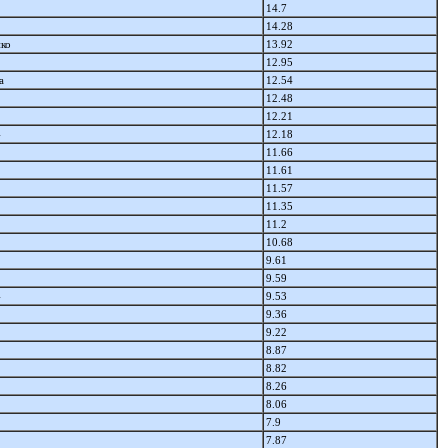
14.7
14.28
нко
13.92
12.95
а
12.54
12.48
12.21
4
12.18
11.66
11.61
11.57
11.35
11.2
10.68
9.61
9.59
4
9.53
9.36
9.22
8.87
8.82
8.26
8.06
7.9
7.87