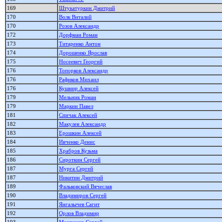
169
Штукатуркин Дмитрий
170
Волк Виталий
170
Розов Александр
172
Дорфман Роман
173
Титаренко Антон
174
Дорошенко Ярослав
175
Носеевич Георгий
176
Топорков Александр
176
Рафиков Михаил
176
Кушнир Алексей
179
Мельник Роман
179
Маркин Павел
181
Спичак Алексей
182
Макулев Александр
183
Ерошкин Алексей
184
Ивченко Денис
185
Храбров Кузьма
186
Сироткин Сергей
187
Мурга Сергей
187
Никитин Дмитрий
189
Фальковский Вячеслав
190
Владимиров Сергей
191
Янгалычев Сагит
192
Орлов Владимир