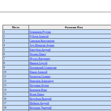
Место
Фамилия Имя
1
Гельманов Рустам
2
Рубцов Алексей
3
Савельев Константин
4
Тер-Минасян Арман
5
Клизубов Андрей
6
Пескин Павел
7
Мусич Владимир
8
Иванов Сергей
9
Поплавский Станислав
10
Ильин Алексей
11
Рахметов Салават
12
Николаев Александр
13
Петраков Артем
14
Казеннов Илья
15
Исаев Павел
16
Воробьев Валерий
17
Шейнов Андрей
18
Воронов Дмитрий