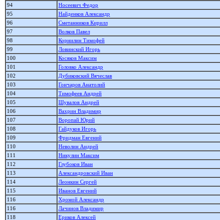
94
Носеевич Федор
95
Найденков Александр
96
Сметанников Кирилл
97
Волков Павел
98
Корнилин Тимофей
99
Ловинский Игорь
100
Косяков Максим
101
Головко Александр
102
Дубиковский Вячеслав
103
Гончаров Анатолий
104
Тимофеев Андрей
105
Шувалов Андрей
106
Вахрин Владимир
107
Воропай Юрий
108
Гайдуков Игорь
109
Фридман Евгений
110
Неволин Андрей
111
Никулин Максим
112
Глубоков Иван
113
Александровский Иван
114
Леонкин Сергей
115
Иванов Евгений
116
Хромой Александр
116
Лачинов Владимир
118
Ериков Алексей