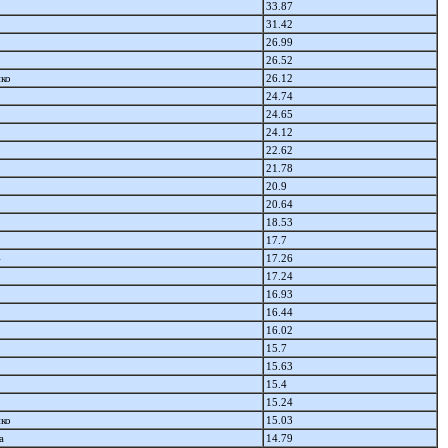
33.87
31.42
26.99
26.52
нко
26.12
24.74
24.65
24.12
22.62
21.78
20.9
20.64
18.53
17.7
4
17.26
17.24
16.93
16.44
16.02
15.7
15.63
15.4
15.24
нко
15.03
а
14.79