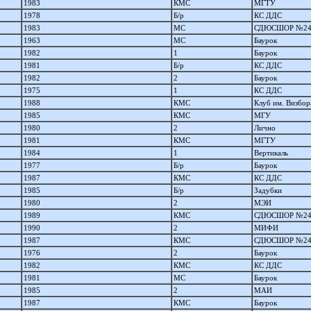
1983
КМС
МГТУ
1978
Б/р
КС ДДС
1983
МС
СДЮСШОР №2
1963
МС
Баурок
1982
1
Баурок
1981
Б/р
КС ДДС
1982
2
Баурок
1975
1
КС ДДС
1988
КМС
Клуб им. Визбор
1985
КМС
МГУ
1980
2
Лично
1981
КМС
МГТУ
1984
1
Вертикаль
1977
Б/р
Баурок
1987
КМС
КС ДДС
1985
Б/р
Задубки
1980
2
МЭИ
1989
КМС
СДЮСШОР №2
1990
2
МИФИ
1987
КМС
СДЮСШОР №2
1976
2
Баурок
1982
КМС
КС ДДС
1981
МС
Баурок
1985
2
МАИ
1987
КМС
Баурок