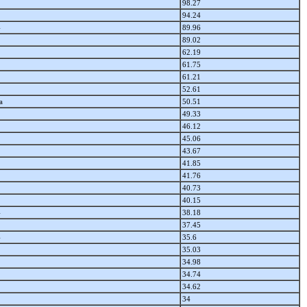
98.27
94.24
4
89.96
89.02
62.19
61.75
61.21
52.61
а
50.51
49.33
46.12
45.06
43.67
41.85
41.76
40.73
40.15
4
38.18
37.45
4
35.6
35.03
34.98
34.74
34.62
34