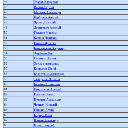
44
Удалов Владислав
45
Волков Сергей
46
Металев Александр
47
Горбунов Андрей
48
Ярцев Дмитрий
49
Леонтович Алексей
50
Гальцов Максим
51
Куркин Дмитрий
52
Попков Ярослав
53
Березовский Владимир
54
Дорфман Лев
55
Соломин Артем
56
Хохлов Александр
57
Костыгов Юрий
58
Колобухин Александр
59
Титаренко Филипп
60
Калабин Станислав
61
Пономарев Алексей
62
Грязнов Павел
63
Новиков Александр
64
Черных Николай
65
Гришин Юрий
66
Борщев Иван
67
Юркин Александр
68
Кошко Георгий