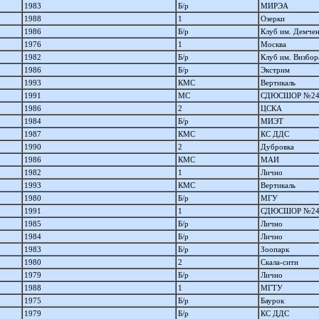
1983
Б/р
МИРЭА
1988
1
Озерки
1986
Б/р
Клуб им. Демче
1976
1
Москва
1982
Б/р
Клуб им. Визбор
1986
Б/р
Экстрим
1993
КМС
Вертикаль
1991
МС
СДЮСШОР №2
1986
2
ЦСКА
1984
Б/р
МИЭТ
1987
КМС
КС ДДС
1990
2
Дубровка
1986
КМС
МАИ
1982
1
Лично
1993
КМС
Вертикаль
1980
Б/р
МГУ
1991
1
СДЮСШОР №2
1985
Б/р
Лично
1984
Б/р
Лично
1983
Б/р
Зоопарк
1980
2
Скала-сити
1979
Б/р
Лично
1988
1
МГТУ
1975
Б/р
Баурок
1979
Б/р
КС ДДС