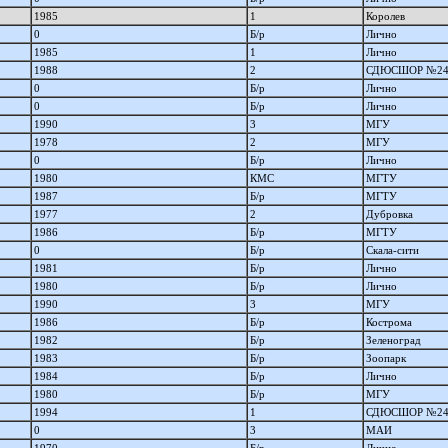
1985
1
Королев
0
Б/р
Лично
1985
1
Лично
1988
2
СДЮСШОР №2
0
Б/р
Лично
0
Б/р
Лично
1990
3
МГУ
1978
2
МГУ
0
Б/р
Лично
1980
КМС
МГТУ
1987
Б/р
МГТУ
1977
2
Дубровка
1986
Б/р
МГТУ
0
Б/р
Скала-сити
1981
Б/р
Лично
1980
Б/р
Лично
1990
3
МГУ
1986
Б/р
Кострома
1982
Б/р
Зеленоград
1983
Б/р
Зоопарк
1984
Б/р
Лично
1980
Б/р
МГУ
1994
1
СДЮСШОР №2
0
3
МАИ