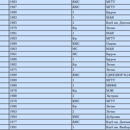
1983
КМС
МГТУ
1987
КМС
МГТУ
1980
1
Баурок
1983
1
МАИ
1985
2
Клуб им. Демче
1979
Б/р
Лично
1981
1
МАИ
1983
Б/р
МГТУ
1989
КМС
Озерки
1963
МС
МАИ
1961
МС
Баурок
1986
1
Баурок
1982
Б/р
Лично
1975
2
Лично
1990
КМС
СДЮСШОР №2
1989
1
МГТУ
1989
1
МИФИ
1978
Б/р
МЭИ
1988
2
Экстрим
1978
КМС
МГТУ
1986
Б/р
Лично
1963
2
Лично
1984
КМС
Дубровка
1977
КМС
Клуб им. Демче
1991
1
Клуб им. Визбор