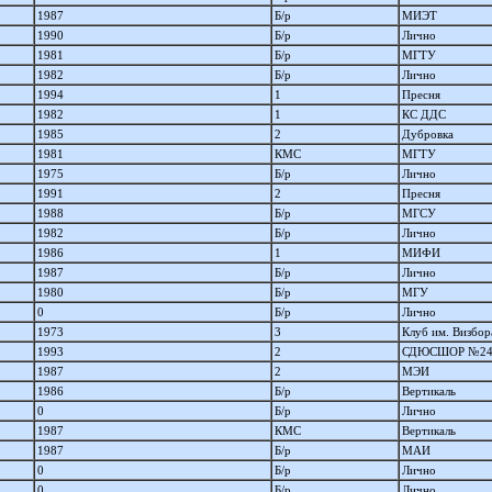
1987
Б/р
МИЭТ
1990
Б/р
Лично
1981
Б/р
МГТУ
1982
Б/р
Лично
1994
1
Пресня
1982
1
КС ДДС
1985
2
Дубровка
1981
КМС
МГТУ
1975
Б/р
Лично
1991
2
Пресня
1988
Б/р
МГСУ
1982
Б/р
Лично
1986
1
МИФИ
1987
Б/р
Лично
1980
Б/р
МГУ
0
Б/р
Лично
1973
3
Клуб им. Визбор
1993
2
СДЮСШОР №2
1987
2
МЭИ
1986
Б/р
Вертикаль
0
Б/р
Лично
1987
КМС
Вертикаль
1987
Б/р
МАИ
0
Б/р
Лично
0
Б/р
Лично