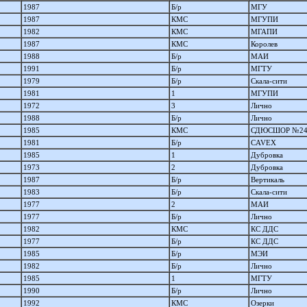
1987
Б/р
МГУ
1987
КМС
МГУПИ
1982
КМС
МГАПИ
1987
КМС
Королев
1988
Б/р
МАИ
1991
Б/р
МГТУ
1979
Б/р
Скала-сити
1981
1
МГУПИ
1972
3
Лично
1988
Б/р
Лично
1985
КМС
СДЮСШОР №2
1981
Б/р
CAVEX
1985
1
Дубровка
1973
2
Дубровка
1987
Б/р
Вертикаль
1983
Б/р
Скала-сити
1977
2
МАИ
1977
Б/р
Лично
1982
КМС
КС ДДС
1977
Б/р
КС ДДС
1985
Б/р
МЭИ
1982
Б/р
Лично
1985
1
МГТУ
1990
Б/р
Лично
1992
КМС
Озерки