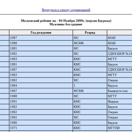
Вернуться к списку соревнований
Московский рейтинг на - 04 Ноября 2009г. (версия Баурока)
Мужчины боулдеринг
Год рождения
Разряд
1987
МС
МАИ
1988
МСМК
МАИ
1981
МС
Баурок
1992
МС
СДЮСШОР №2
1983
КМС
МГТУ
1981
КМС
Баурок
1987
КМС
СДЮСШОР №2
1983
КМС
МГТУ
1982
МС
Озерки
1984
1
Баурок
1967
МСМК
Башкортостан
1988
МС
МГТУ
1991
КМС
Ящерка
1982
КМС
Баурок
1982
КМС
Озерки
1982
МС
Озерки
1986
КМС
Баурок
1975
КМС
МГУПИ