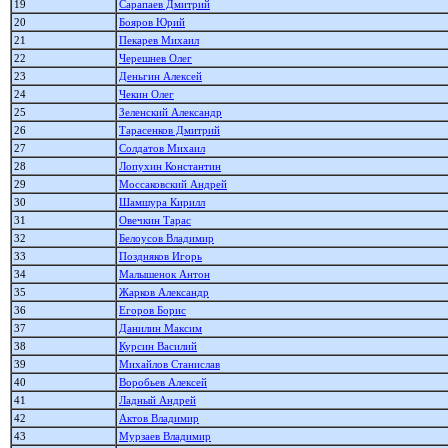
19
Сарапаев Дмитрий
20
Бояров Юрий
21
Пекарев Михаил
22
Черешнев Олег
23
Деньгин Алексей
24
Чекин Олег
25
Зеленский Александр
26
Тарасенков Дмитрий
27
Солдатов Михаил
28
Лопухин Константин
29
Моссаковский Андрей
30
Шамшура Кирилл
31
Овечкин Тарас
32
Белоусов Владимир
33
Поздняков Игорь
34
Малышенок Антон
35
Жарков Александр
36
Егоров Борис
37
Данилин Максим
38
Курсин Василий
39
Михайлов Станислав
40
Воробьев Алексей
41
Ладный Андрей
42
Актов Владимир
43
Мурзаев Владимир