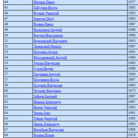
44
Маркин Павел
1977
45
Гайдуков Игорь
1985
46
Куркин Дмитрий
1983
47
Занегин Петр
1983
48
Волков Павел
1987
49
Волхонцев Андрей
1988
50
Бредюк Константин
1986
51
Березовский Владимир
1963
52
Ловинский Никита
1987
53
Петраков Артем
1991
54
Моссаковский Андрей
1980
55
Удалов Владислав
1983
56
Сухов Вадим
1988
57
Гладышев Андрей
1990
57
Поздняков Игорь
1987
59
Егоркин Владислав
1983
60
Черепко Владимир
1973
61
Зайцев Евгений
1987
62
Иванов Александр
1987
63
Ярцев Дмитрий
1985
64
Чекин Олег
1981
65
Уфаев Дмитрий
1985
66
Лапин Александр
1983
67
Воробьев Владислав
1988
68
Фомин Роман
1978