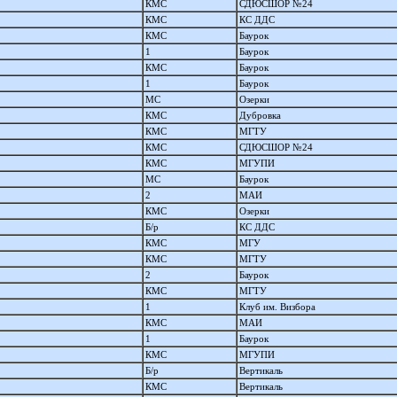
КМС
СДЮСШОР №24
КМС
КС ДДС
КМС
Баурок
1
Баурок
КМС
Баурок
1
Баурок
МС
Озерки
КМС
Дубровка
КМС
МГТУ
КМС
СДЮСШОР №24
КМС
МГУПИ
МС
Баурок
2
МАИ
КМС
Озерки
Б/р
КС ДДС
КМС
МГУ
КМС
МГТУ
2
Баурок
КМС
МГТУ
1
Клуб им. Визбора
КМС
МАИ
1
Баурок
КМС
МГУПИ
Б/р
Вертикаль
КМС
Вертикаль