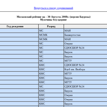
Вернуться к списку соревнований
Московский рейтинг на - 30 Августа 2008г. (версия Баурока)
Мужчины боулдеринг
Год рождения
Разряд
МС
МАИ
МСМК
Башкортостан
МСМК
МАИ
МС
Озерки
МС
СДЮСШОР №24
МС
Баурок
МС
Баурок
МС
МГТУ
КМС
СДЮСШОР №24
КМС
Клуб им. Визбора
КМС
МГТУ
КМС
Баурок
КМС
МГТУ
МС
СДЮСШОР №24
КМС
Баурок
КМС
Озерки
КМС
Озерки
КМС
Баурок