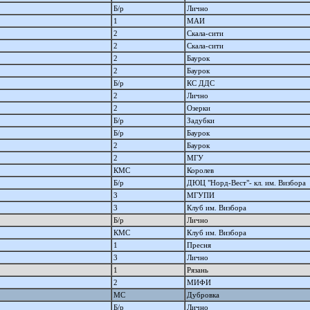
Б/р
Лично
1
МАИ
2
Скала-сити
2
Скала-сити
2
Баурок
2
Баурок
Б/р
КС ДДС
2
Лично
2
Озерки
Б/р
Задубки
Б/р
Баурок
2
Баурок
2
МГУ
КМС
Королев
Б/р
ДЮЦ "Норд-Вест"- кл. им. Визбора
3
МГУПИ
3
Клуб им. Визбора
Б/р
Лично
КМС
Клуб им. Визбора
1
Пресня
3
Лично
1
Рязань
2
МИФИ
МС
Дубровка
Б/р
Лично