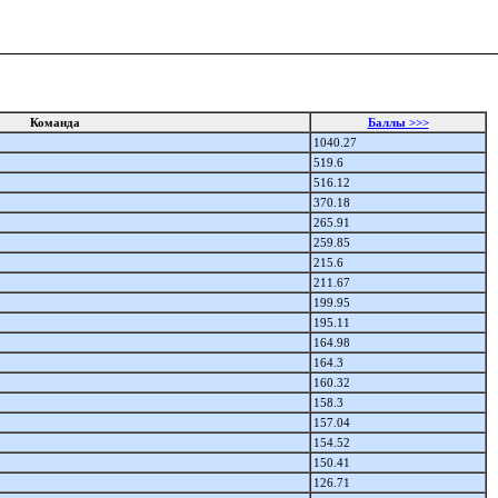
Команда
Баллы >>>
1040.27
519.6
516.12
370.18
265.91
259.85
215.6
211.67
199.95
195.11
164.98
164.3
160.32
158.3
157.04
154.52
150.41
126.71