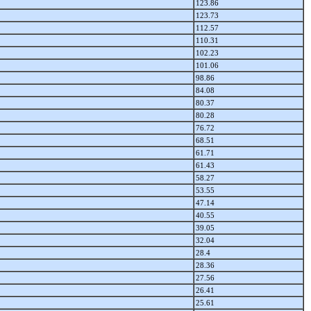
123.86
123.73
112.57
110.31
102.23
101.06
98.86
84.08
80.37
80.28
76.72
68.51
61.71
61.43
58.27
53.55
47.14
40.55
39.05
32.04
28.4
28.36
27.56
26.41
25.61