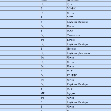
Б/р
Тула
3
МИФИ
Б/р
Лично
2
МГУ
2
Клуб им. Визбора
Б/р
Лично
3
МАИ
Б/р
Скала-сити
Б/р
Баурок
Б/р
Клуб им. Визбора
2
Пресня
Б/р
Клуб им. Демченко
Б/р
Лично
Б/р
Лично
Б/р
Лично
2
МГУ
Б/р
КС ДДС
Б/р
Лично
Б/р
Клуб им. Визбора
3
МГУ
МС
Баурок
Б/р
Лично
3
Клуб им. Визбора
2
Лично