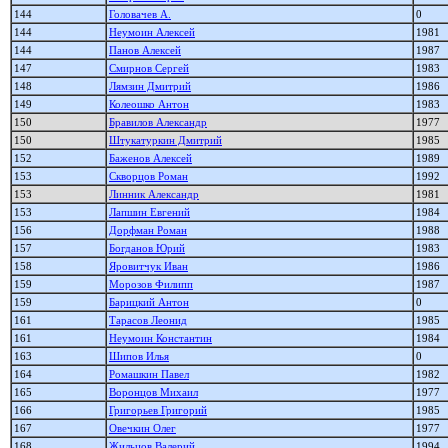
144
Головачев А.
0
144
Неумоин Алексей
1981
144
Панов Алекcей
1987
147
Смирнов Сергей
1983
148
Лямзин Дмитрий
1986
149
Колеошко Антон
1983
150
Бравилов Александр
1977
150
Штукатуркин Дмитрий
1985
152
Баженов Алексей
1989
153
Скворцов Роман
1992
153
Линник Александр
1981
153
Лапшин Евгений
1984
156
Дорфман Роман
1988
157
Богданов Юрий
1983
158
Яровитчук Иван
1986
159
Морозов Филипп
1987
159
Барицкий Антон
0
161
Тарасов Леонид
1985
161
Неумоин Константин
1984
163
Шипов Илья
0
164
Ромашкин Павел
1982
165
Воронцов Михаил
1977
166
Григорьев Григорий
1985
167
Овечкин Олег
1977
168
Жильцов Валерий
1994