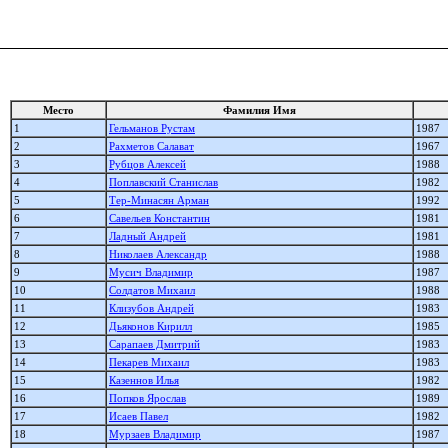
Место
Фамилия Имя
1
Гельманов Рустам
1987
2
Рахметов Салават
1967
3
Рубцов Алексей
1988
4
Поплавский Станислав
1982
5
Тер-Минасян Арман
1992
6
Савельев Константин
1981
7
Ладный Андрей
1981
8
Николаев Александр
1988
9
Мусич Владимир
1987
10
Солдатов Михаил
1988
11
Клизубов Андрей
1983
12
Дьяконов Кирилл
1985
13
Сарапаев Дмитрий
1983
14
Пекарев Михаил
1983
15
Казеннов Илья
1982
16
Попков Ярослав
1989
17
Исаев Павел
1982
18
Мурзаев Владимир
1987