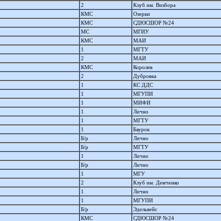
2
Клуб им. Визбора
КМС
Озерки
КМС
СДЮСШОР №24
МС
МГИУ
КМС
МАИ
1
МГТУ
2
МАИ
КМС
Королев
2
Дубровка
1
КС ДДС
1
МГУПИ
1
МИФИ
1
Лично
1
МГТУ
1
Баурок
Б/р
Лично
Б/р
МГТУ
1
Лично
Б/р
Лично
1
МГУ
2
Клуб им. Демченко
1
Лично
1
МГУПИ
Б/р
Эдельвейс
КМС
СДЮСШОР №24