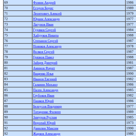
69
Фомин Андрей
1986
70
Егоров Борис
1989
71
Леонтович Алексей
1979
72
Юркин Александр
1977
73
Лагунов Иван
1977
74
Гуряков Сергей
1984
75
Хайдуков Никита
1988
76
Степанов Сергей
1987
77
Новиков Александр
1978
78
Волков Сергей
1987
79
Грязнов Павел
1988
80
Зайцев Дмитрий
1981
81
Аминов Фарит
1987
82
Ващенко Илья
1990
83
Иванов Евгений
1982
84
Галанин Михаил
1986
85
Палло Александр
1985
86
Глубоков Иван
1982
87
Пашков Юрий
1986
88
Белоусов Владимир
1977
89
Титаренко Филипп
1989
90
Зинуров Рустам
1985
91
Воропай Юрий
1973
92
Данилин Максим
1990
92
Жарков Александр
1980