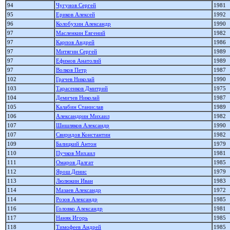
94
Чугунов Сергей
1981
95
Ериков Алексей
1992
96
Колобухин Александр
1990
97
Масленкин Евгений
1982
97
Карпов Андрей
1986
97
Митягин Сергей
1989
97
Ефимов Анатолий
1989
97
Волков Петр
1987
102
Грачев Николай
1990
103
Тарасенков Дмитрий
1975
104
Демичев Николай
1987
105
Калабин Станислав
1989
106
Александрин Михаил
1982
107
Шишляков Александр
1990
107
Свиридов Константин
1982
109
Балицкий Антон
1979
110
Пучков Михаил
1981
111
Омаров Далгат
1985
112
Ярош Денис
1979
113
Люлюкин Иван
1983
114
Мазаев Александр
1972
114
Розов Александр
1985
116
Головко Александр
1981
117
Наняк Игорь
1985
118
Тимофеев Андрей
1985