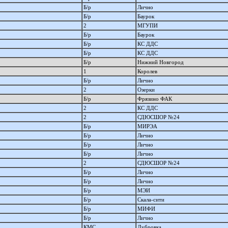
Б/р
Лично
Б/р
Баурок
2
МГУПИ
Б/р
Баурок
Б/р
КС ДДС
Б/р
КС ДДС
Б/р
Нижний Новгород
1
Королев
Б/р
Лично
2
Озерки
Б/р
Фрязино ФАК
2
КС ДДС
2
СДЮСШОР №24
Б/р
МИРЭА
Б/р
Лично
Б/р
Лично
Б/р
Лично
2
СДЮСШОР №24
Б/р
Лично
Б/р
Лично
Б/р
МЭИ
Б/р
Скала-сити
Б/р
МИФИ
Б/р
Лично
КМС
Дубровка