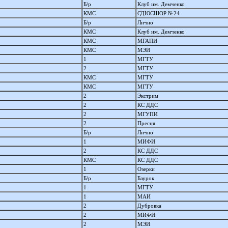
Б/р
Клуб им. Демченко
КМС
СДЮСШОР №24
Б/р
Лично
КМС
Клуб им. Демченко
КМС
МГАПИ
КМС
МЭИ
1
МГТУ
2
МГТУ
КМС
МГТУ
КМС
МГТУ
2
Экстрим
2
КС ДДС
2
МГУПИ
2
Пресня
Б/р
Лично
1
МИФИ
2
КС ДДС
КМС
КС ДДС
1
Озерки
Б/р
Баурок
1
МГТУ
1
МАИ
2
Дубровка
2
МИФИ
2
МЭИ