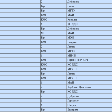
2
Дубровка
Б/р
Лично
Б/р
МГТУ
КМС
МАИ
КМС
Королев
1
КС ДДС
Б/р
Дубровка
МС
МАИ
Б/р
МЭИ
КМС
Ящерка
2
Лично
КМС
МГТУ
1
МИФИ
КМС
СДЮСШОР №24
КМС
КС ДДС
КМС
МГУПИ
Б/р
Лично
КМС
МГУПИ
1
МАИ
2
Клуб им. Демченко
Б/р
КС ДДС
2
Дубровка
1
Горизонт
1
Озерки
Б/р
Экстрим