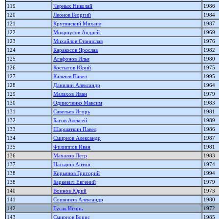
119
Черных Николай
1986
120
Леонов Георгий
1984
121
Крутянский Михаил
1987
122
Мокроусов Андрей
1969
123
Михайлов Станислав
1976
124
Каракосов Ярослав
1982
125
Агафонов Илья
1980
126
Костыгов Юрий
1975
127
Кальчев Павел
1995
128
Данилин Александр
1964
129
Малахов Иван
1979
130
Одиноченко Максим
1983
131
Савельев Игорь
1981
132
Багов Алексей
1989
133
Шаршаткин Павел
1986
134
Смирнов Александр
1987
135
Филиппов Иван
1981
136
Махалов Петр
1983
137
Насыров Антон
1974
138
Кирьянов Григорий
1994
138
Баркевич Евгений
1979
140
Воинов Юрий
1973
141
Сошников Александр
1980
142
Гусак Игорь
1972
143
Смирнов Борис
1985