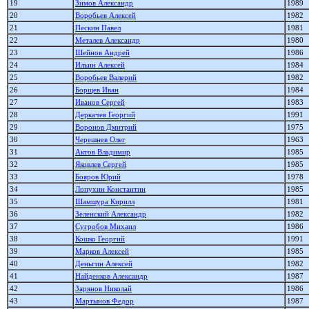
19
Зимов Александр
1989
20
Воробьев Алексей
1982
21
Пескин Павел
1981
22
Металев Александр
1980
23
Шейнов Андрей
1986
24
Ильин Алексей
1984
25
Воробьев Валерий
1982
26
Борщев Иван
1984
27
Иванов Сергей
1983
28
Деркачев Георгий
1991
29
Воронов Дмитрий
1975
30
Черешнев Олег
1963
31
Актов Владимир
1985
32
Яковлев Сергей
1985
33
Бояров Юрий
1978
34
Лопухин Константин
1985
35
Шамшура Кирилл
1981
36
Зеленский Александр
1982
37
Сугробов Михаил
1986
38
Кошко Георгий
1991
39
Марков Алексей
1985
40
Деньгин Алексей
1982
41
Найденков Александр
1987
42
Зарянов Николай
1986
43
Мартынов Федор
1987