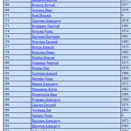
169
Курасов Андрей
1977
169
Артемов Иван
1978
171
Волк Виталий
0
171
Топорков Александр
1978
173
Курашкин Дмитрий
1981
174
Королев Денис
1974
174
Вицукаев Владимир
1981
176
Фридман Евгений
1983
177
Вереск Алексей
1975
178
Кириллов Павел
1982
179
Рекайта Николас
1991
180
Гришаков Дмитрий
1975
181
Фомин Олег
1979
181
Толченов Алексей
1986
181
Ивченко Денис
1980
184
Иванов Александр
1972
185
Минашкин Антон
1982
186
Проворотов Иван
1986
186
Руткевич Александр
1980
186
Свитнев Евгений
1976
189
Дорфман Лев
1961
190
Алешин Денис
0
191
Васильев Александр
1973
192
Шагаров Александр
1981