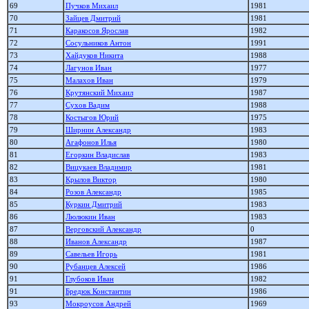
69
Пучков Михаил
1981
70
Зайцев Дмитрий
1981
71
Каракосов Ярослав
1982
72
Сосульников Антон
1991
73
Хайдуков Никита
1988
74
Лагунов Иван
1977
75
Малахов Иван
1979
76
Крутянский Михаил
1987
77
Сухов Вадим
1988
78
Костыгов Юрий
1975
79
Ширнин Александр
1983
80
Агафонов Илья
1980
81
Егоркин Владислав
1983
82
Вицукаев Владимир
1981
83
Крылов Виктор
1980
84
Розов Александр
1985
85
Куркин Дмитрий
1983
86
Люлюкин Иван
1983
87
Верговский Александр
0
88
Иванов Александр
1987
89
Савельев Игорь
1981
90
Рубанцев Алексей
1986
91
Глубоков Иван
1982
91
Бредюк Константин
1986
93
Мокроусов Андрей
1969