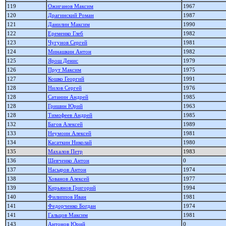
119
Ожиганов Максим
1967
120
Драгинский Роман
1987
121
Данилин Максим
1990
122
Еременко Глеб
1982
123
Чугунов Сергей
1981
124
Минашкин Антон
1982
125
Ярош Денис
1979
126
Прут Максим
1975
127
Кошко Георгий
1991
128
Нилов Сергей
1976
128
Сатанин Андрей
1985
128
Гришин Юрий
1963
128
Тимофеев Андрей
1985
132
Багов Алексей
1989
133
Неумоин Алексей
1981
134
Касаткин Николай
1980
135
Махалов Петр
1983
136
Шевченко Антон
0
137
Насыров Антон
1974
138
Хованов Алексей
1977
139
Кирьянов Григорий
1994
140
Филиппов Иван
1981
141
Федорченко Богдан
1974
141
Гальцов Максим
1981
143
Антонов Юрий
0