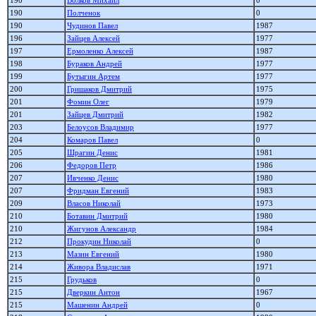
190
Волков Михаил
0
190
Полченок
0
190
Чудинов Павел
1987
196
Зайцев Алексей
1977
197
Ермоленко Алексей
1987
198
Бураков Андрей
1977
199
Бутыгин Артем
1977
200
Гришаков Дмитрий
1975
201
Фомин Олег
1979
201
Зайцев Дмитрий
1982
203
Белоусов Владимир
1977
204
Комаров Павел
0
205
Шрагин Денис
1981
206
Федоров Петр
1986
207
Ивченко Денис
1980
207
Фридман Евгений
1983
209
Власов Николай
1973
210
Ботавин Дмитрий
1980
210
Жигунов Александр
1984
212
Прокудин Николай
0
213
Мазин Евгений
1980
214
Живора Владислав
1971
215
Грудьков
0
215
Дверкин Антон
1967
215
Машенин Андрей
0