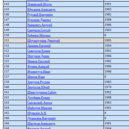
143
Ловинский Игорь
1991
143
Юрганов Александр
1983
146
Рудской Владимир
1985
147
Бухонин Даниил
1988
148
Рынкевич Андрей
1986
149
Смирнов Сергей
1983
150
Рафиков Михаил
0
151
Штукатуркин Дмитрий
1985
152
Лапшин Евгений
1984
152
Скворцов Роман
1992
154
Мигунов Денис
1986
155
Иванов Евгений
1982
156
Фомин Алексей
1986
157
Яровитчук Иван
1986
157
Шипов Илья
0
159
Зинуров Рустам
1985
160
Творогов Юрий
1970
161
Шамсутдинов Сабир
1982
161
Дорфман Роман
1988
163
Смольский Антон
1983
164
Майоров Максим
1981
165
Шувалов А.В.
0
166
Драпалюк Владимир
0
166
Шагаров Александр
1981
168
Филатов Андрей
1984