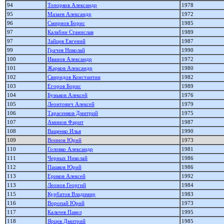
94
Топорков Александр
1978
95
Мазаев Александр
1972
96
Смирнов Борис
1985
97
Калабин Станислав
1989
97
Зайцев Евгений
1987
99
Грачев Николай
1990
100
Иванов Александр
1972
101
Жарков Александр
1980
102
Свиридов Константин
1982
103
Егоров Борис
1989
104
Буньков Алексей
1976
105
Леонтович Алексей
1979
106
Тарасенков Дмитрий
1975
107
Аминов Фарит
1987
108
Ващенко Илья
1990
109
Воинов Юрий
1973
110
Головко Александр
1981
111
Черных Николай
1986
112
Пашков Юрий
1986
113
Ериков Алексей
1992
113
Леонов Георгий
1984
115
Курбатов Владимир
1983
116
Воропай Юрий
1973
117
Кальчев Павел
1995
118
Ярцев Дмитрий
1985