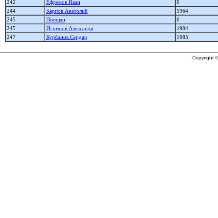
242
Ефремов Иван
0
244
Карпов Анатолий
1964
245
Прощан
0
245
Игумнов Александр
1984
247
Курбанов Сердар
1985
Copyright ©