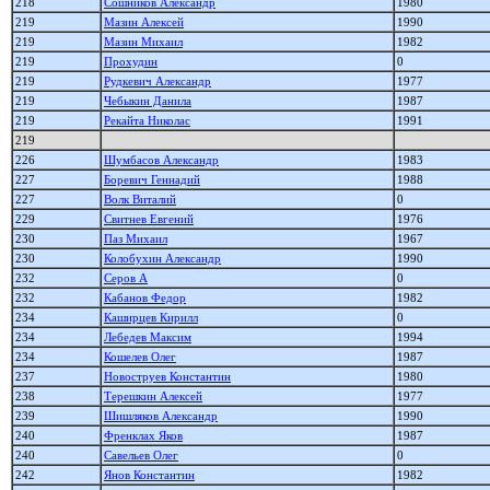
218
Сошников Александр
1980
219
Мазин Алексей
1990
219
Мазин Михаил
1982
219
Прохудин
0
219
Рудкевич Александр
1977
219
Чебыкин Данила
1987
219
Рекайта Николас
1991
219
226
Шумбасов Александр
1983
227
Боревич Геннадий
1988
227
Волк Виталий
0
229
Свитнев Евгений
1976
230
Паз Михаил
1967
230
Колобухин Александр
1990
232
Серов А
0
232
Кабанов Федор
1982
234
Каширцев Кирилл
0
234
Лебедев Максим
1994
234
Кошелев Олег
1987
237
Новоструев Константин
1980
238
Терешкин Алексей
1977
239
Шишляков Александр
1990
240
Френклах Яков
1987
240
Савельев Олег
0
242
Янов Константин
1982