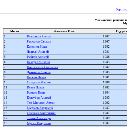
Вернуть
Московский рейтинг на
Му
Место
Фамилия Имя
Год ро
1
Гельманов Рустам
1987
2
Рахметов Салават
1967
3
Казеннов Илья
1982
4
Ладный Андрей
1981
5
Рубцов Алексей
1988
6
Пекарев Михаил
1983
7
Поплавский Станислав
1982
8
Дьяконов Кирилл
1985
9
Пескин Павел
1981
10
Солдатов Михаил
1988
11
Исаев Павел
1982
12
Борщев Иван
1984
13
Клизубов Андрей
1983
14
Тер-Минасян Арман
1992
15
Мурзаев Владимир
1987
16
Савельев Константин
1981
17
Зимов Александр
1989
18
Мусич Владимир
1987