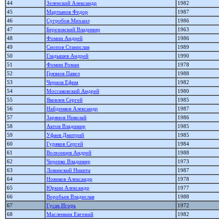
44
Зеленский Александр
1982
45
Мартынов Федор
1987
46
Сугробов Михаил
1986
47
Березовский Владимир
1963
48
Фомин Андрей
1986
49
Снопов Станислав
1989
50
Гладышев Андрей
1990
51
Фомин Роман
1978
52
Грязнов Павел
1988
53
Чернов Ефим
1982
54
Моссаковский Андрей
1980
55
Яковлев Сергей
1985
56
Найденков Александр
1987
57
Зарянов Николай
1986
58
Актов Владимир
1985
59
Уфаев Дмитрий
1985
60
Гуряков Сергей
1984
61
Волхонцев Андрей
1988
62
Черепко Владимир
1973
63
Ловинский Никита
1987
64
Новиков Александр
1978
65
Юркин Александр
1977
66
Воробьев Владислав
1988
67
Гусак Игорь
1972
68
Масленкин Евгений
1982