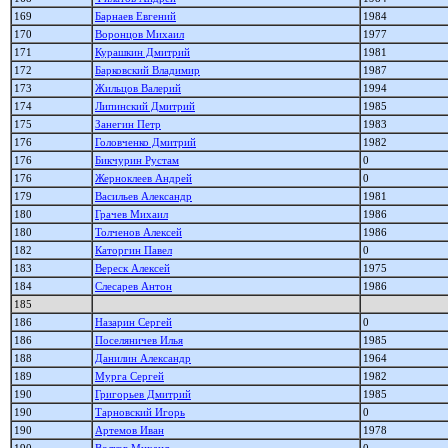
169
Барнаев Евгений
1984
170
Воронцов Михаил
1977
171
Курашкин Дмитрий
1981
172
Барковский Владимир
1987
173
Жильцов Валерий
1994
174
Липинский Дмитрий
1985
175
Занегин Петр
1983
176
Головченко Дмитрий
1982
176
Бикчурин Рустам
0
176
Жерноклеев Андрей
0
179
Васильев Александр
1981
180
Грачев Михаил
1986
180
Толченов Алексей
1986
182
Каторгин Павел
0
183
Вереск Алексей
1975
184
Слесарев Антон
1986
185
186
Назарин Сергей
0
186
Поселяничев Илья
1985
188
Данилин Александр
1964
189
Мурга Сергей
1982
190
Григорьев Дмитрий
1985
190
Тарновский Игорь
0
190
Артемов Иван
1978