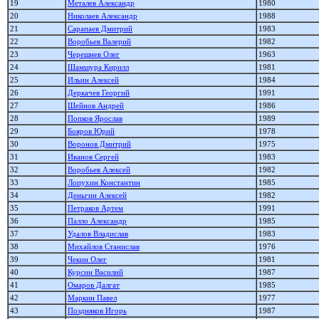
19
Металев Александр
1980
20
Николаев Александр
1988
21
Сарапаев Дмитрий
1983
22
Воробьев Валерий
1982
23
Черешнев Олег
1963
24
Шамшура Кирилл
1981
25
Ильин Алексей
1984
26
Деркачев Георгий
1991
27
Шейнов Андрей
1986
28
Попков Ярослав
1989
29
Бояров Юрий
1978
30
Воронов Дмитрий
1975
31
Иванов Сергей
1983
32
Воробьев Алексей
1982
33
Лопухин Константин
1985
34
Деньгин Алексей
1982
35
Петраков Артем
1991
36
Палло Александр
1985
37
Удалов Владислав
1983
38
Михайлов Станислав
1976
39
Чекин Олег
1981
40
Курсин Василий
1987
41
Омаров Далгат
1985
42
Маркин Павел
1977
43
Поздняков Игорь
1987