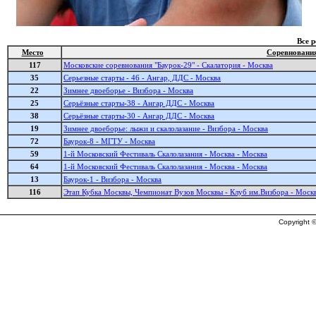
Все 
Место
Соревновани
117
Московские соревнования "Баурок-29" - Скалатория - Москва
35
Серьезные старты - 46 - Ангар, ДДС - Москва
22
Зимнее двоеборье - Визбора - Москва
25
Серьёзные старты-38 - Ангар ДДС - Москва
38
Серьёзные старты-30 - Ангар ДДС - Москва
19
Зимнее двоеборье: лыжи и скалолазание - Визбора - Москва
72
Баурок-8 - МГТУ - Москва
59
1-й Московский Фестиваль Скалолазания - Москва - Москва
64
1-й Московский Фестиваль Скалолазания - Москва - Москва
13
Баурок-1 - Визбора - Москва
116
Этап Кубка Москвы, Чемпионат Вузов Москвы - Клуб им.Визбора - Моск
Copyright ©