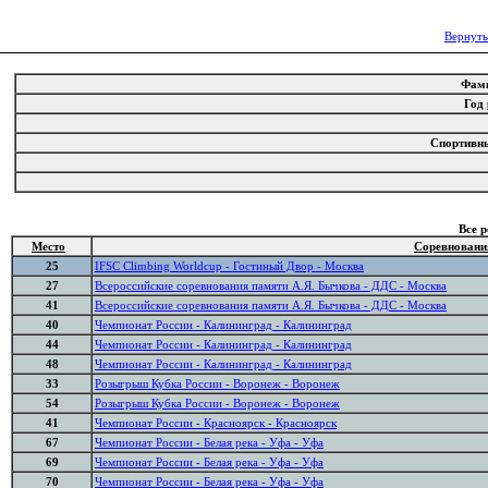
Вернуть
Фам
Год
Спортивн
Все 
Место
Соревновани
25
IFSC Climbing Worldcup - Гостиный Двор - Москва
27
Всероссийские соревнования памяти А.Я. Бычкова - ДДС - Москва
41
Всероссийские соревнования памяти А.Я. Бычкова - ДДС - Москва
40
Чемпионат России - Калининград - Калининград
44
Чемпионат России - Калининград - Калининград
48
Чемпионат России - Калининград - Калининград
33
Розыгрыш Кубка России - Воронеж - Воронеж
54
Розыгрыш Кубка России - Воронеж - Воронеж
41
Чемпионат России - Красноярск - Красноярск
67
Чемпионат России - Белая река - Уфа - Уфа
69
Чемпионат России - Белая река - Уфа - Уфа
70
Чемпионат России - Белая река - Уфа - Уфа