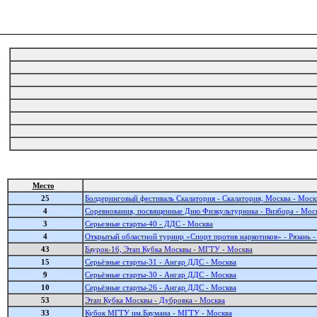
Место
25
Болдеринговый фестиваль Скалатория - Скалатория, Москва - Моск
4
Соревнования, посвященные Дню Физкультурника - Визбора - Мос
3
Серьезные старты-40 - ДДС - Москва
4
Открытый областной турнир «Спорт против наркотиков» - Рязань -
43
Баурок-16, Этап Кубка Москвы - МГТУ - Москва
15
Серьёзные старты-31 - Ангар ДДС - Москва
9
Серьёзные старты-30 - Ангар ДДС - Москва
10
Серьёзные старты-26 - Ангар ДДС - Москва
53
Этап Кубка Москвы - Дубровка - Москва
33
Кубок МГТУ им.Баумана - МГТУ - Москва