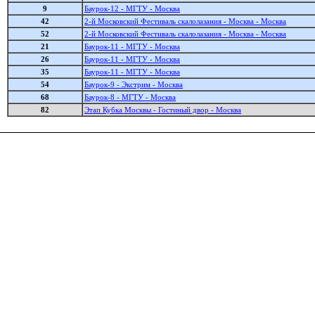
9
Баурок-12 - МГТУ - Москва
42
2-й Московский Фестиваль скалолазания - Москва - Москва
52
2-й Московский Фестиваль скалолазания - Москва - Москва
21
Баурок-11 - МГТУ - Москва
26
Баурок-11 - МГТУ - Москва
35
Баурок-11 - МГТУ - Москва
54
Баурок-9 - Экстрим - Москва
68
Баурок-8 - МГТУ - Москва
82
Этап Кубка Москвы - Гостиный двор - Москва