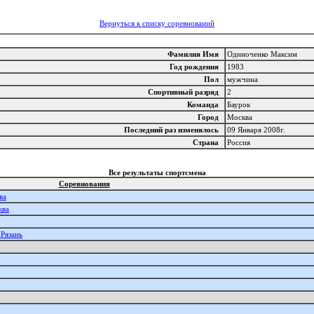
Вернуться к списку соревнований
Фамилия Имя
Одиноченко Максим
Год рождения
1983
Пол
мужчина
Спортивный разряд
2
Команда
Баурок
Город
Москва
Последний раз изменялось
09 Января 2008г.
Страна
Россия
Все результаты спортсмена
Соревнования
ва
ква
 Рязань